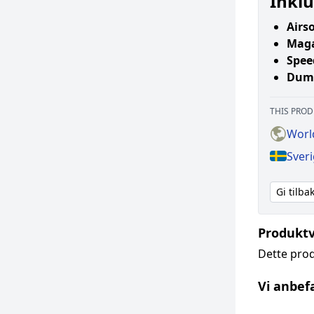
Inklu
Airs
Mag
Spee
Dum
THIS PROD
World
Sveri
Gi tilb
Produktv
Dette prod
Vi anbef