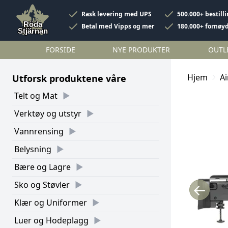
Rask levering med UPS
500.000+ bestill
Betal med Vipps og mer
180.000+ fornøy
FORSIDE
NYE PRODUKTER
OUTL
Hjem
Ai
Utforsk produktene våre
Telt og Mat
Verktøy og utstyr
Vannrensing
Belysning
Bære og Lagre
Sko og Støvler
←
Klær og Uniformer
Luer og Hodeplagg