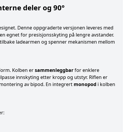
nterne deler og 90°
signet. Denne oppgraderte versjonen leveres med
n egnet for presisjonsskyting på lengre avstander.
rar tilbake ladearmen og spenner mekanismen mellom
tform. Kolben er
sammenleggbar
for enklere
lpasse innskyting etter kropp og utstyr. Riflen er
 montering av bipod. En integrert
monopod
i kolben
r: