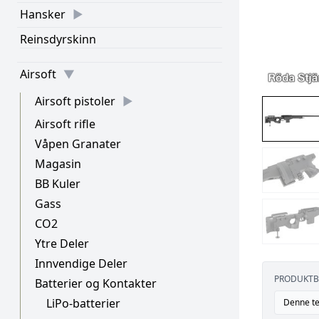
Hansker
Reinsdyrskinn
Airsoft
Airsoft pistoler
Airsoft rifle
Våpen Granater
Magasin
BB Kuler
Gass
CO2
Ytre Deler
Innvendige Deler
PRODUKTB
Batterier og Kontakter
LiPo-batterier
Denne te