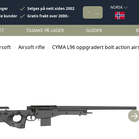
NORSK
inger
Selges på nett siden 2002
de kunder
Gratis frakt over 2000;-
ET
TILBAKE PÅ LAGER
GUIDER
B
rsoft
Airsoft rifle
CYMA L96 oppgradert bolt action ai
→