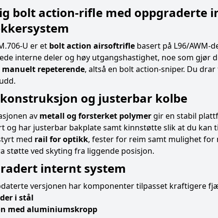
ig bolt action-rifle med oppgraderte i
ekkersystem
.706-U er et
bolt action airsoftrifle
basert på L96/AWM-de
ede interne deler og høy utgangshastighet, noe som gjør de
r
manuelt repeterende
, altså en bolt action-sniper. Du d
kudd.
 konstruksjon og justerbar kolbe
sjonen av
metall og forsterket polymer
gir en stabil plat
t og har justerbar bakplate samt kinnstøtte slik at du kan ti
styrt med
rail for optikk
, fester for reim samt mulighet for
ra støtte ved skyting fra liggende posisjon.
radert internt system
aterte versjonen har komponenter tilpasset kraftigere fjæ
der i stål
on med aluminiumskropp