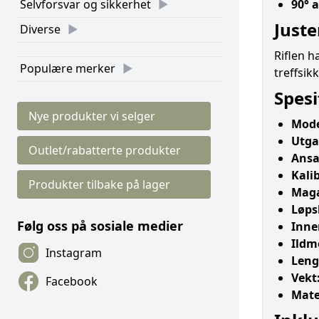
90° 
Selvforsvar og sikkerhet
Juste
Diverse
Riflen h
Populære merker
treffsik
Spesi
Nye produkter vi selger
Mode
Utga
Outlet/rabatterte produkter
Ansa
Kalib
Produkter tilbake på lager
Maga
Løps
Følg oss på sosiale medier
Inne
Ildm
Instagram
Leng
Vekt
Facebook
Mate