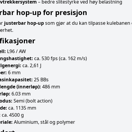
avtrekkersystem
– bedre slitestyrke ved høy belastning
rbar hop-up for presisjon
ar
justerbar hop-up
som gjør at du kan tilpasse kulebanen
kerhet.
fikasjoner
ll:
L96 / AW
ngshastighet:
ca. 530 fps (ca. 162 m/s)
lgenergi:
ca. 2,61 J
er:
6 mm
sinkapasitet:
25 BBs
lengde (innerløp):
486 mm
rløp:
6.03 mm
odus:
Semi (bolt action)
de:
ca. 1135 mm
:
ca. 4500 g
riale:
Aluminium, stål og polymer