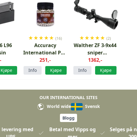
★
★
★
★
★
★
★
★
★
★
(16)
(2)
6 L96
Accuracy
Walther ZF 3-9x44
sin
International PLA
sniper
-
0.43g 1000stk
251,-
kikkertsikte
1362,-
Kjøpe
Info
Kjøpe
Info
Kjøpe
OUR INTERNATIONAL SITES
World wide
Svensk
Blogg
 levering med
Betal med Vipps og
Selges på n
UPS
mer
200