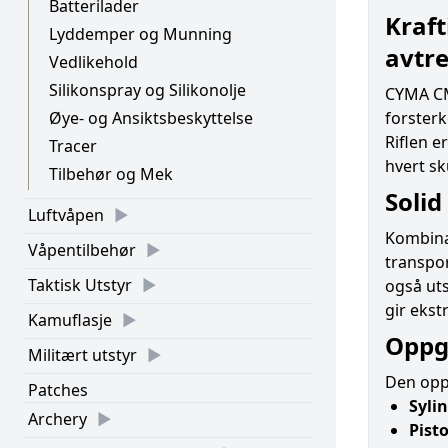
Batterilader
Kraft
Lyddemper og Munning
avtr
Vedlikehold
Silikonspray og Silikonolje
CYMA CM
forsterk
Øye- og Ansiktsbeskyttelse
Riflen e
Tracer
hvert s
Tilbehør og Mek
Solid
Luftvåpen
Kombina
Våpentilbehør
transpor
Taktisk Utstyr
også ut
gir ekst
Kamuflasje
Oppg
Militært utstyr
Den oppd
Patches
Sylin
Archery
Pist