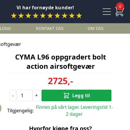
0
Vi har fornøyde kunder!
★★★★★★★★★★
LOGG
KONTAKT OSS
OM OSS
rsoftgevær
CYMA L96 oppgradert bolt
action airsoftgevær
2725,-
-
+
Legg til
Finnes på vårt lager. Leveringstid 1-
Tilgjengelig:
2 dager
Hvorfor kjøpe fra oss?