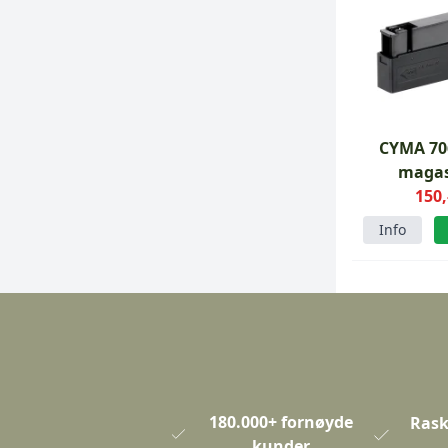
CYMA 70
maga
150,
Info
180.000+ fornøyde
Rask
kunder