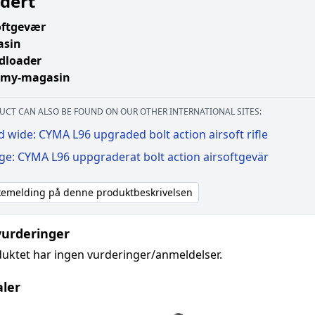
dert
oftgevær
asin
dloader
my-magasin
UCT CAN ALSO BE FOUND ON OUR OTHER INTERNATIONAL SITES:
 wide: CYMA L96 upgraded bolt action airsoft rifle
ge: CYMA L96 uppgraderat bolt action airsoftgevär
akemelding på denne produktbeskrivelsen
urderinger
uktet har ingen vurderinger/anmeldelser.
aler