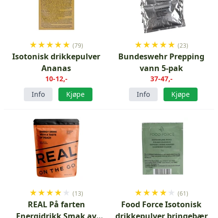
★
★
★
★
★
★
★
★
★
★
(79)
(23)
Isotonisk drikkepulver
Bundeswehr Prepping
Ananas
vann 5-pak
10-12,-
37-47,-
Info
Kjøpe
Info
Kjøpe
★
★
★
★
★
★
★
★
★
★
(13)
(61)
REAL På farten
Food Force Isotonisk
Energidrikk Smak av
drikkepulver bringebær