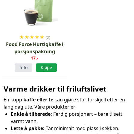
★
★
★
★
★
(2)
Food Force Hurtigkaffe i
porsjonspakning
17,-
Info
Kjøpe
Varme drikker til friluftslivet
En kopp
kaffe eller te
kan gjøre stor forskjell etter en
lang dag ute. Våre produkter er:
Enkle å tilberede:
Ferdig porsjonert – bare tilsett
varmt vann.
Lette å pakke:
Tar minimalt med plass i sekken.