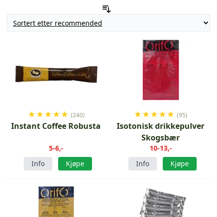
★
★
★
★
★
★
★
★
★
★
(240)
(95)
Instant Coffee Robusta
Isotonisk drikkepulver
Skogsbær
5-6,-
10-13,-
Info
Kjøpe
Info
Kjøpe