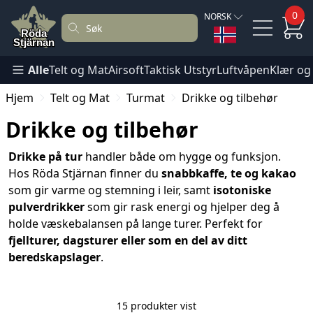
0
NORSK
Alle
Telt og Mat
Airsoft
Taktisk Utstyr
Luftvåpen
Klær og
Hjem
Telt og Mat
Turmat
Drikke og tilbehør
Drikke og tilbehør
Drikke på tur
handler både om hygge og funksjon.
Hos Röda Stjärnan finner du
snabbkaffe, te og kakao
som gir varme og stemning i leir, samt
isotoniske
pulverdrikker
som gir rask energi og hjelper deg å
holde væskebalansen på lange turer. Perfekt for
fjellturer, dagsturer eller som en del av ditt
beredskapslager
.
15 produkter vist