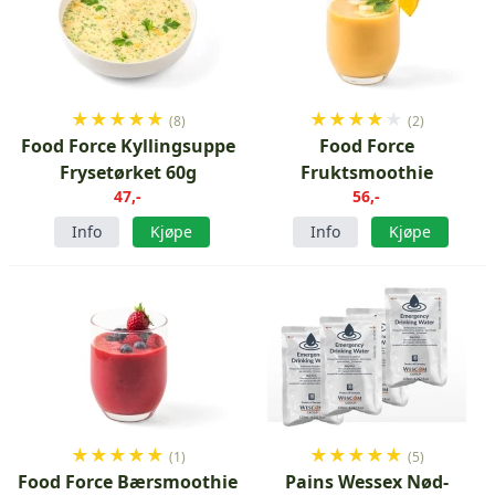
★
★
★
★
★
★
★
★
★
★
(8)
(2)
Food Force Kyllingsuppe
Food Force
Frysetørket 60g
Fruktsmoothie
47,-
56,-
Info
Kjøpe
Info
Kjøpe
★
★
★
★
★
★
★
★
★
★
(1)
(5)
Food Force Bærsmoothie
Pains Wessex Nød-