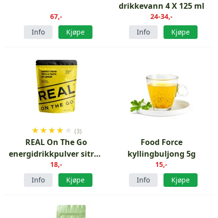
drikkevann 4 X 125 ml
67,-
24-34,-
Info
Kjøpe
Info
Kjøpe
★
★
★
★
★
(3)
REAL On The Go
Food Force
energidrikkpulver sitron
kyllingbuljong 5g
18,-
15,-
30 g
Info
Kjøpe
Info
Kjøpe