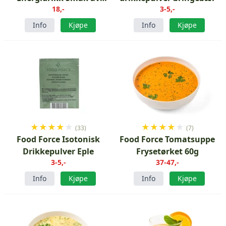
18,-
3-5,-
fersken
Info
Kjøpe
Info
Kjøpe
★
★
★
★
★
★
★
★
★
★
(33)
(7)
Food Force Isotonisk
Food Force Tomatsuppe
Drikkepulver Eple
Frysetørket 60g
3-5,-
37-47,-
Info
Kjøpe
Info
Kjøpe