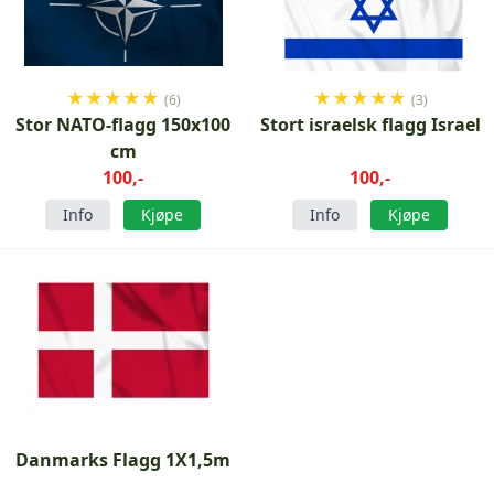
★
★
★
★
★
★
★
★
★
★
(6)
(3)
Stor NATO-flagg 150x100
Stort israelsk flagg Israel
cm
100,-
100,-
Info
Kjøpe
Info
Kjøpe
Danmarks Flagg 1X1,5m