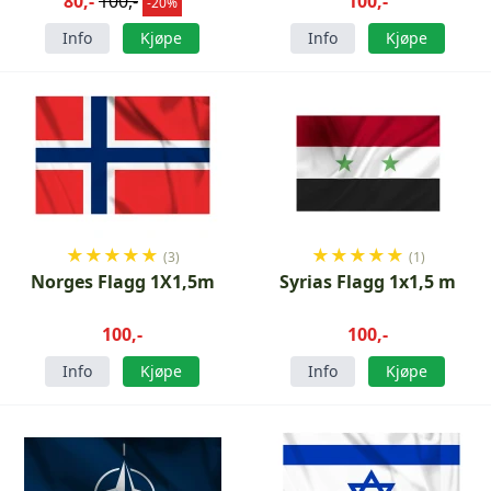
80,-
100,-
100,-
-20%
Info
Kjøpe
Info
Kjøpe
★
★
★
★
★
★
★
★
★
★
(3)
(1)
Norges Flagg 1X1,5m
Syrias Flagg 1x1,5 m
100,-
100,-
Info
Kjøpe
Info
Kjøpe