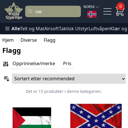
0
NORSK
Alle
Telt og Mat
Airsoft
Taktisk Utstyr
Luftvåpen
Klær og
Hjem
Diverse
Flagg
Flagg
Opprinnelse/merke
Pris
Det er 15 produkter i denne kategorien.