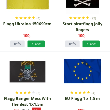
★
★
★
★
★
★
★
★
★
★
(4)
(22)
Flagg Ukraina 150X90cm
Stort piratflagg Jolly
Rogers
100,-
100,-
Info
Kjøpe
Info
Kjøpe
★
★
★
★
★
★
★
★
★
★
(5)
(4)
Flagg Ranger Mess With
EU-Flagg 1 x 1,5 m
The Best 1X1,5m