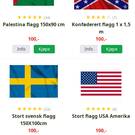
★
★
★
★
★
★
★
★
★
★
(34)
(7)
Palestina flagg 150x90 cm
Konføderert flagg 1 x 1,5
m
100,-
100,-
Info
Kjøpe
Info
Kjøpe
★
★
★
★
★
★
★
★
★
★
(33)
(8)
Stort svensk flagg
Stort flagg USA Amerika
150X100cm
100,-
100,-