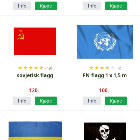
Info
Kjøpe
Info
Kjøpe
★
★
★
★
★
★
★
★
★
★
(49)
(4)
sovjetisk flagg
FN-flagg 1 x 1,5 m
120,-
100,-
Info
Kjøpe
Info
Kjøpe