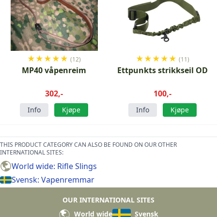
★
★
★
★
★
★
★
★
★
★
(12)
(11)
MP40 våpenreim
Ettpunkts strikkseil OD
302,-
100,-
Info
Kjøpe
Info
Kjøpe
THIS PRODUCT CATEGORY CAN ALSO BE FOUND ON OUR OTHER
INTERNATIONAL SITES:
World wide: Rifle Slings
Svensk: Vapenremmar
OUR INTERNATIONAL SITES
World wide
Svensk