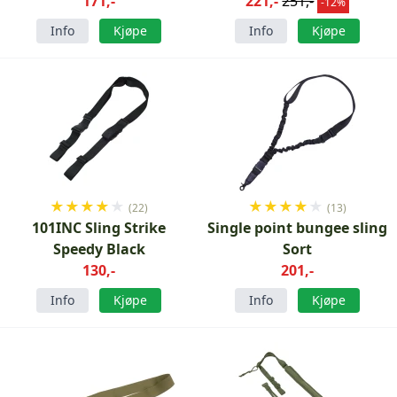
171,-
221,-
251,-
-12%
Info
Kjøpe
Info
Kjøpe
★
★
★
★
★
★
★
★
★
★
(22)
(13)
101INC Sling Strike
Single point bungee sling
Speedy Black
Sort
130,-
201,-
Info
Kjøpe
Info
Kjøpe