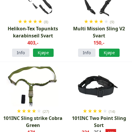
★
★
★
★
★
★
★
★
★
★
(8)
(9)
Helikon-Tex Topunkts
Multi Mission Sling V2
karabinseil Svart
Svart
403,-
150,-
Info
Kjøpe
Info
Kjøpe
★
★
★
★
★
★
★
★
★
★
(27)
(14)
101INC Sling strike Cobra
101INC Two Point Sling
Green
Sort