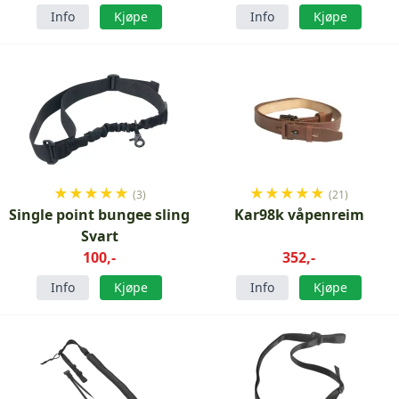
Info
Kjøpe
Info
Kjøpe
★
★
★
★
★
★
★
★
★
★
(3)
(21)
Single point bungee sling
Kar98k våpenreim
Svart
100,-
352,-
Info
Kjøpe
Info
Kjøpe