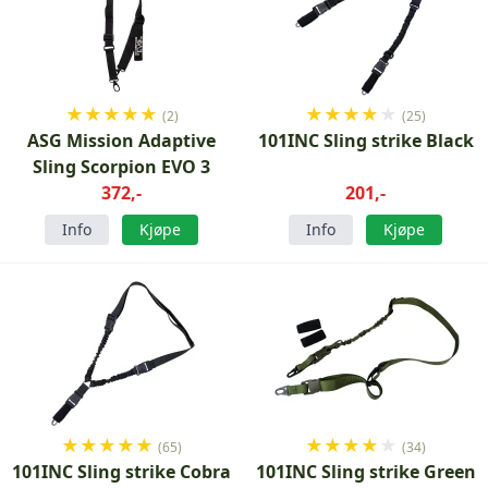
★
★
★
★
★
★
★
★
★
★
(2)
(25)
ASG Mission Adaptive
101INC Sling strike Black
Sling Scorpion EVO 3
372,-
201,-
Info
Kjøpe
Info
Kjøpe
★
★
★
★
★
★
★
★
★
★
(65)
(34)
101INC Sling strike Cobra
101INC Sling strike Green