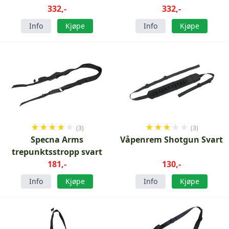
332,-
332,-
Info
Kjøpe
Info
Kjøpe
★
★
★
★
★
★
★
★
★
★
(3)
(3)
Specna Arms
Våpenrem Shotgun Svart
trepunktsstropp svart
181,-
130,-
Info
Kjøpe
Info
Kjøpe