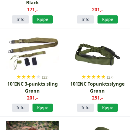
Black
171,-
201,-
Info
Kjøpe
Info
Kjøpe
★
★
★
★
★
★
★
★
★
★
(23)
(27)
101INC 3-punkts sling
101INC Topunktsslynge
Grønn
Grønn
201,-
251,-
Info
Kjøpe
Info
Kjøpe