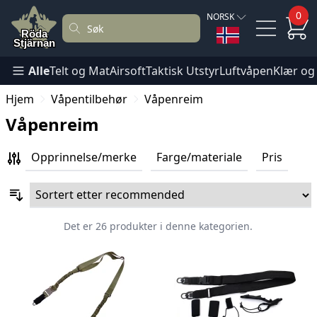
0
NORSK
Alle
Telt og Mat
Airsoft
Taktisk Utstyr
Luftvåpen
Klær og
Hjem
Våpentilbehør
Våpenreim
Våpenreim
Opprinnelse/merke
Farge/materiale
Pris
Det er 26 produkter i denne kategorien.