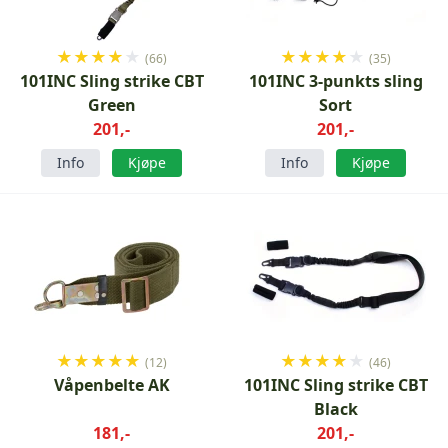
★
★
★
★
★
★
★
★
★
★
(66)
(35)
101INC Sling strike CBT
101INC 3-punkts sling
Green
Sort
201,-
201,-
Info
Kjøpe
Info
Kjøpe
★
★
★
★
★
★
★
★
★
★
(12)
(46)
Våpenbelte AK
101INC Sling strike CBT
Black
181,-
201,-