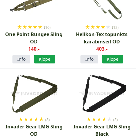
★
★
★
★
★
★
★
★
★
★
(10)
(12)
One Point Bungee Sling
Helikon-Tex topunkts
OD
karabinseil OD
140,-
403,-
Info
Kjøpe
Info
Kjøpe
★
★
★
★
★
★
★
★
★
★
(8)
(3)
Invader Gear LMG Sling
Invader Gear LMG Sling
OD
Black