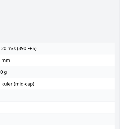
120 m/s (390 FPS)
0 mm
0 g
 kuler (mid-cap)