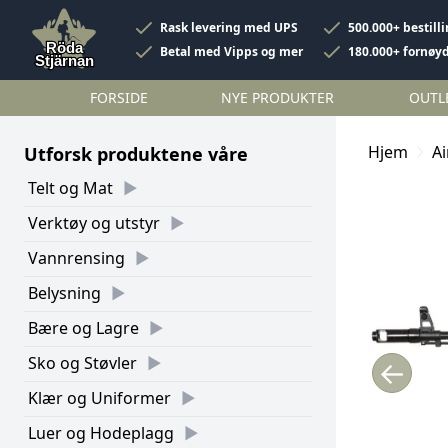
Rask levering med UPS
500.000+ bestill
Betal med Vipps og mer
180.000+ fornøy
FORSIDE
NYE PRODUKTER
OUTL
Hjem
Ai
Utforsk produktene våre
Telt og Mat
Verktøy og utstyr
Vannrensing
Belysning
Bære og Lagre
Sko og Støvler
←
Klær og Uniformer
Luer og Hodeplagg