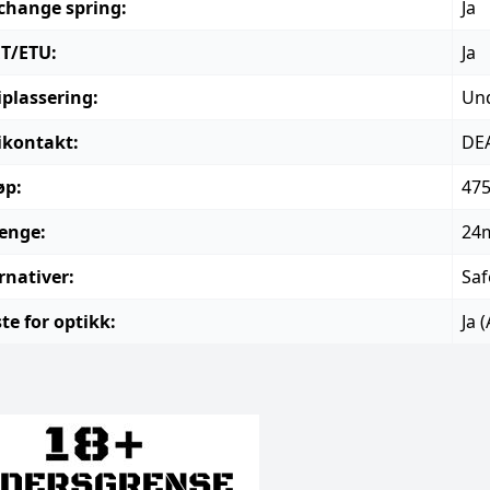
change spring:
Ja
T/ETU:
Ja
iplassering:
Und
ikontakt:
DEA
øp:
47
enge:
24
rnativer:
Saf
te for optikk:
Ja 