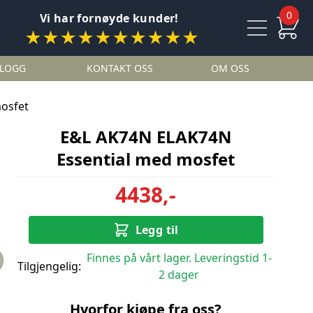
0
Vi har fornøyde kunder!
★★★★★★★★★★
LOGG
KONTAKT OSS
OM OSS
osfet
E&L AK74N ELAK74N
Essential med mosfet
4438,-
Legg til
Finnes på vårt lager. Leveringstid 1-
Tilgjengelig:
2 dager
Hvorfor kjøpe fra oss?