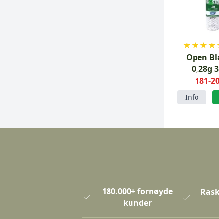
★
★
★
★
Open Bl
0,28g 
181-20
Bioba
Info
180.000+ fornøyde
Rask
kunder