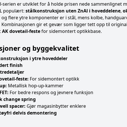
l-serien er utviklet for å holde prisen nede sammenlignet 
&L populært:
stålkonstruksjon uten ZnAl i hoveddelene
,
o
 og flere ytre komponenter er i stål, mens kolbe, handguar
 Kombinasjonen gir et gevær som ligger tett opp til origin
t
AK dovetail-feste
for sidemontert optikkbase.
sjoner og byggekvalitet
konstruksjon i ytre hoveddeler
dert finish
tredetaljer
vetail-feste:
For sidemontert optikk
up:
Metallisk hop-up-kammer
FET:
For bedre respons og jevnere funksjon
k change spring
ell spacer:
Gjør magasinbytter enklere
tøyfri delvis demontering