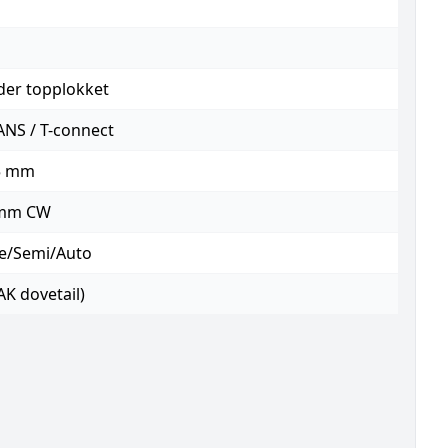
er topplokket
NS / T-connect
5 mm
mm CW
e/Semi/Auto
(AK dovetail)