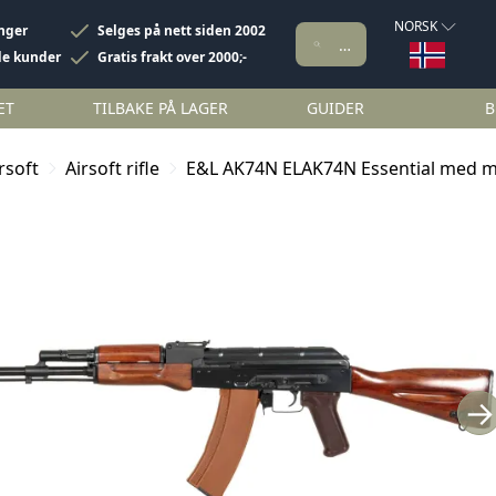
NORSK
inger
Selges på nett siden 2002
de kunder
Gratis frakt over 2000;-
ET
TILBAKE PÅ LAGER
GUIDER
B
rsoft
Airsoft rifle
E&L AK74N ELAK74N Essential med m
→