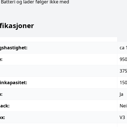
Batteri og lader følger ikke med
fikasjoner
shastighet:
ca 
:
95
375
nkapasitet:
150
:
Ja
ack:
Nei
x:
V3