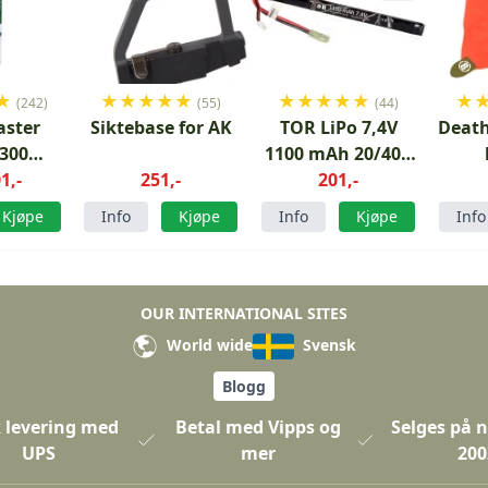
★
★
★
★
★
★
★
★
★
★
★
★
(242)
(55)
(44)
aster
Siktebase for AK
TOR LiPo 7,4V
Death
3300
1100 mAh 20/40C
1,-
lls
251,-
AK Stick Type
201,-
Kjøpe
Info
Kjøpe
Info
Kjøpe
Info
OUR INTERNATIONAL SITES
World wide
Svensk
Blogg
 levering med
Betal med Vipps og
Selges på n
UPS
mer
200