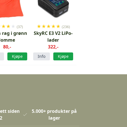
★
★
★
★
★
★
★
★
★
(37)
(236)
 rag i grønn
SkyRC E3 V2 LiPo-
lomme
lader
80,-
322,-
Kjøpe
Info
Kjøpe
ett siden
5.000+ produkter på
2
lager