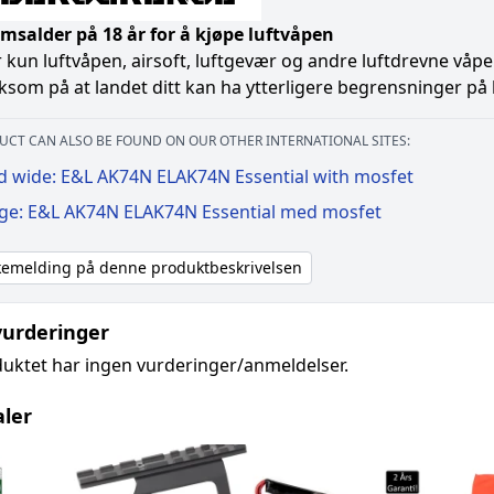
salder på 18 år for å kjøpe luftvåpen
r kun luftvåpen, airsoft, luftgevær og andre luftdrevne våpe
om på at landet ditt kan ha ytterligere begrensninger på lu
UCT CAN ALSO BE FOUND ON OUR OTHER INTERNATIONAL SITES:
d wide: E&L AK74N ELAK74N Essential with mosfet
ige: E&L AK74N ELAK74N Essential med mosfet
akemelding på denne produktbeskrivelsen
urderinger
uktet har ingen vurderinger/anmeldelser.
aler