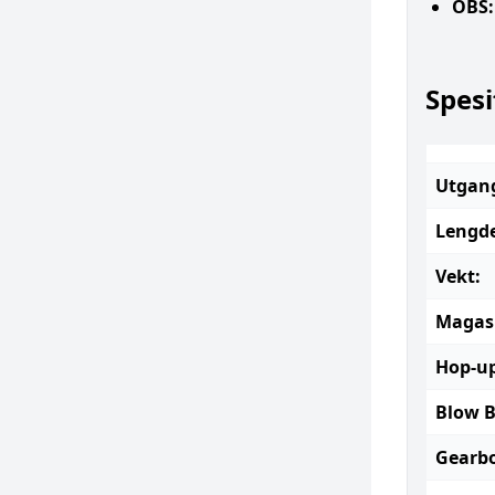
OBS:
Spesi
Utgang
Lengde
Vekt:
Magasi
Hop-up
Blow B
Gearbo