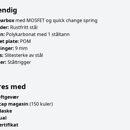
endig
earbox
med MOSFET og quick change spring
der:
Rustfritt stål
on:
Polykarbonat med 1 ståltann
et plate:
POM
inger:
9 mm
s:
Slitesterke av stål
er:
Ståltrigger
res med
oftgevær
cap magasin
(150 kuler)
flaske
ual
ertifikat