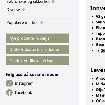
Selvforsvar og sikkerhet
Innv
Diverse
V3 g
Sylin
Populære merker
Pist
Tapp
Nye produkter vi selger
Bøsn
Gear
Outlet/rabatterte produkter
Trigg
Produkter tilbake på lager
Leve
Følg oss på sosiale medier
Airs
Instagram
Mid-
Olje
Facebook
Man
QC-s