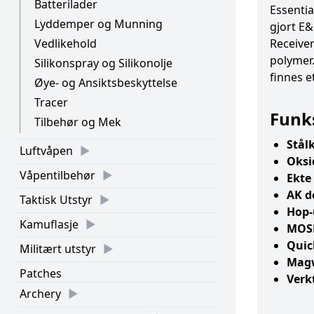
Batterilader
Essentia
Lyddemper og Munning
gjort E
Receiver
Vedlikehold
polymer.
Silikonspray og Silikonolje
finnes e
Øye- og Ansiktsbeskyttelse
Tracer
Funk
Tilbehør og Mek
Stål
Luftvåpen
Oksi
Våpentilbehør
Ekte 
AK do
Taktisk Utstyr
Hop-
Kamuflasje
MOS
Quic
Militært utstyr
Magw
Patches
Verk
Archery