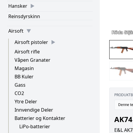
Hansker
Reinsdyrskinn
Airsoft
Airsoft pistoler
Airsoft rifle
Våpen Granater
Magasin
BB Kuler
Gass
CO2
PRODUKTB
Ytre Deler
Denne te
Innvendige Deler
AK74N
Batterier og Kontakter
LiPo-batterier
E&L AK74