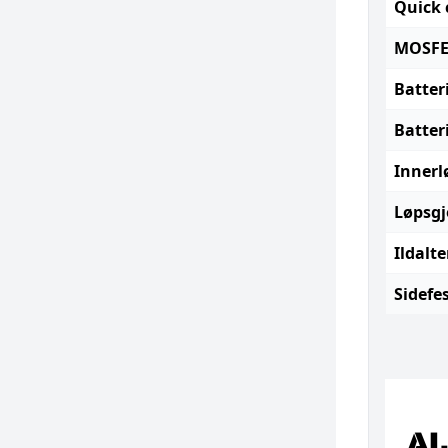
Quick 
MOSFE
Batter
Batter
Innerl
Løpsgj
Ildalte
Sidefes