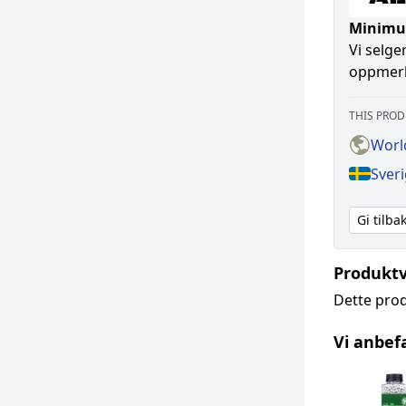
Minimum
Vi selge
oppmerks
THIS PROD
Worl
Sver
Gi tilb
Produktv
Dette prod
Vi anbef