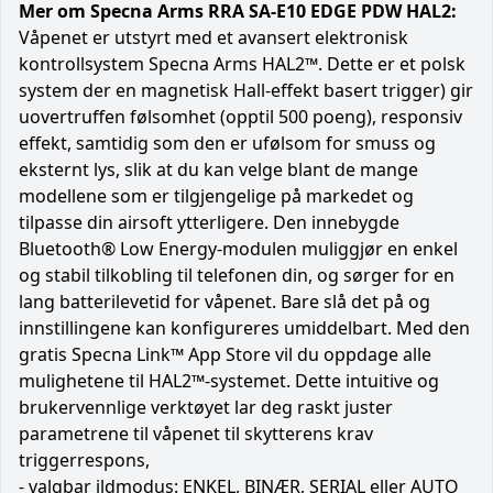
Mer om Specna Arms RRA SA-E10 EDGE PDW HAL2:
Våpenet er utstyrt med et avansert elektronisk
kontrollsystem Specna Arms HAL2™. Dette er et polsk
system der en magnetisk Hall-effekt basert trigger) gir
uovertruffen følsomhet (opptil 500 poeng), responsiv
effekt, samtidig som den er ufølsom for smuss og
eksternt lys, slik at du kan velge blant de mange
modellene som er tilgjengelige på markedet og
tilpasse din airsoft ytterligere. Den innebygde
Bluetooth® Low Energy-modulen muliggjør en enkel
og stabil tilkobling til telefonen din, og sørger for en
lang batterilevetid for våpenet. Bare slå det på og
innstillingene kan konfigureres umiddelbart. Med den
gratis Specna Link™ App Store vil du oppdage alle
mulighetene til HAL2™-systemet. Dette intuitive og
brukervennlige verktøyet lar deg raskt juster
parametrene til våpenet til skytterens krav
triggerrespons,
- valgbar ildmodus: ENKEL, BINÆR, SERIAL eller AUTO