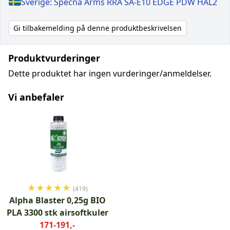
Sverige: Specna Arms RRA SA-E10 EDGE PDW HAL2
Gi tilbakemelding på denne produktbeskrivelsen
Produktvurderinger
Dette produktet har ingen vurderinger/anmeldelser.
Vi anbefaler
★
★
★
★
★
(419)
Alpha Blaster 0,25g BIO
PLA 3300 stk airsoftkuler
171-191,-