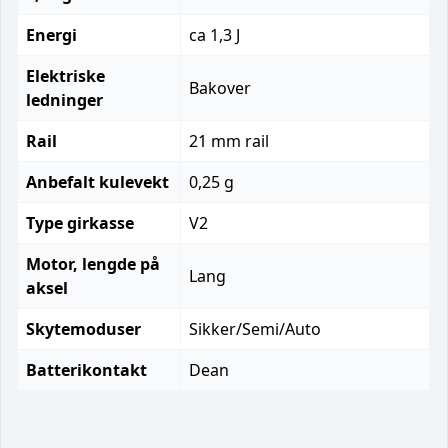
Energi
ca 1,3 J
Elektriske
Bakover
ledninger
Rail
21 mm rail
Anbefalt kulevekt
0,25 g
Type girkasse
V2
Motor, lengde på
Lang
aksel
Skytemoduser
Sikker/Semi/Auto
Batterikontakt
Dean