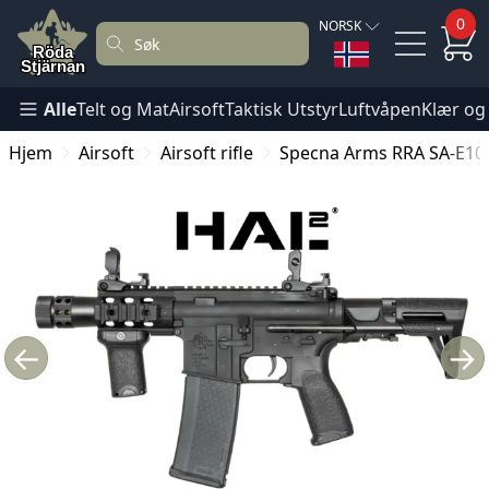
0
NORSK
Alle
Telt og Mat
Airsoft
Taktisk Utstyr
Luftvåpen
Klær og
Hjem
Airsoft
Airsoft rifle
Specna Arms RRA SA-E1
←
→