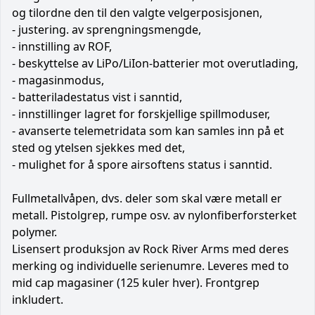
og tilordne den til den valgte velgerposisjonen,
- justering. av sprengningsmengde,
- innstilling av ROF,
- beskyttelse av LiPo/LiIon-batterier mot overutlading,
- magasinmodus,
- batteriladestatus vist i sanntid,
- innstillinger lagret for forskjellige spillmoduser,
- avanserte telemetridata som kan samles inn på et
sted og ytelsen sjekkes med det,
- mulighet for å spore airsoftens status i sanntid.
Fullmetallvåpen, dvs. deler som skal være metall er
metall. Pistolgrep, rumpe osv. av nylonfiberforsterket
polymer.
Lisensert produksjon av Rock River Arms med deres
merking og individuelle serienumre. Leveres med to
mid cap magasiner (125 kuler hver). Frontgrep
inkludert.