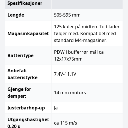
Spesifikasjoner
Lengde
505-595 mm
125 kuler på midten. To blader
Magasinkapasitet
følger med. Kompatibel med
standard M4-magasiner.
PDW i bufferrør, mål ca
Batteritype
12x17x75mm
Anbefalt
7,4V-11,1V
batteristyrke
Gjenge for
14 mm moturs
demper:
Justerbarhop-up
Ja
Utgangshastighet
ca 115 m/s
0,20 g