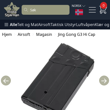
0
NORSK
Alle
Telt og Mat
Airsoft
Taktisk Utstyr
Luftvåpen
Klær og
Hjem
Airsoft
Magasin
Jing Gong G3 Hi Cap
←
→