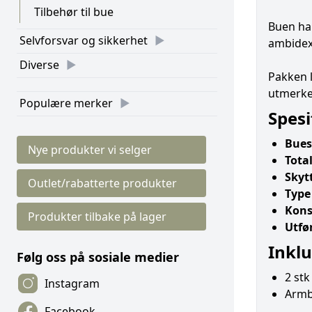
Tilbehør til bue
Buen har
Selvforsvar og sikkerhet
ambidext
Diverse
Pakken l
utmerket
Populære merker
Spesi
Bues
Nye produkter vi selger
Tota
Skyt
Outlet/rabatterte produkter
Type
Kons
Produkter tilbake på lager
Utfør
Inklu
Følg oss på sosiale medier
2 stk
Instagram
Armb
Facebook