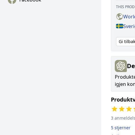
THIS PROD
World
Sveri
Gi tilb
De
Produkte
igjen ko
Produktv
3 anmeldel
5 stjerner