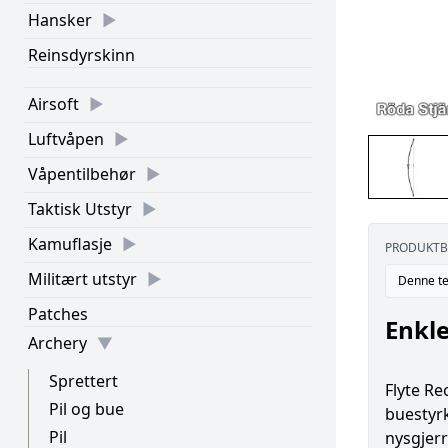
Hansker
Reinsdyrskinn
Airsoft
Luftvåpen
Våpentilbehør
Taktisk Utstyr
Kamuflasje
PRODUKTB
Militært utstyr
Denne te
Patches
Enkle
Archery
Sprettert
Flyte R
Pil og bue
buestyr
Pil
nysgjerr