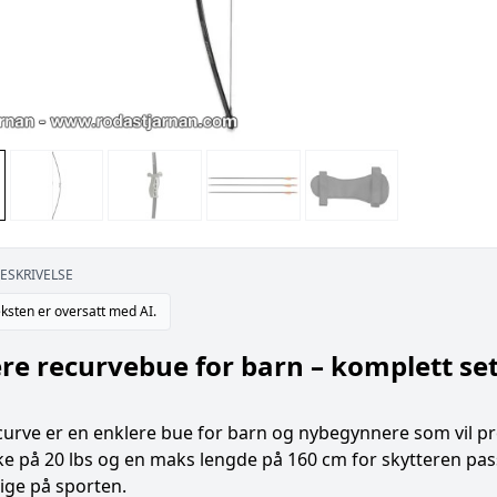
ESKRIVELSE
ksten er oversatt med AI.
re recurvebue for barn – komplett sett 
ecurve er en enklere bue for barn og nybegynnere som vil 
ke på 20 lbs og en maks lengde på 160 cm for skytteren pa
ige på sporten.