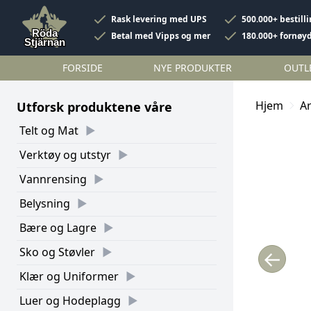
Rask levering med UPS
500.000+ bestill
Betal med Vipps og mer
180.000+ fornøy
FORSIDE
NYE PRODUKTER
OUTL
Hjem
A
Utforsk produktene våre
Telt og Mat
Verktøy og utstyr
Vannrensing
Belysning
Bære og Lagre
Sko og Støvler
←
Klær og Uniformer
Luer og Hodeplagg