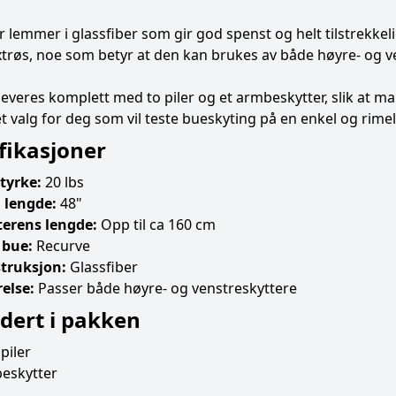
 lemmer i glassfiber som gir god spenst og helt tilstrekkel
røs, noe som betyr at den kan brukes av både høyre- og v
everes komplett med to piler og et armbeskytter, slik at m
 valg for deg som vil teste bueskyting på en enkel og rimel
fikasjoner
tyrke:
20 lbs
l lengde:
48"
terens lengde:
Opp til ca 160 cm
 bue:
Recurve
truksjon:
Glassfiber
else:
Passer både høyre- og venstreskyttere
dert i pakken
 piler
eskytter