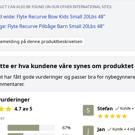
UCT CAN ALSO BE FOUND ON OUR OTHER INTERNATIONAL SITES:
 wide: Flyte Recurve Bow Kids Small 20Lbs 48"
ge: Flyte Recurve Pilbåge Barn Small 20Lbs 48"
akemelding på denne produktbeskrivelsen
tte er hva kundene våre synes om produktet
t har fått gode vurderinger og passer bra for nybegynnere. 
mmentarer.
urderinger
Stefan
•
4.7 av 5
Kunde
S
ser
67%
Jan
•
Kunde
4 må
J