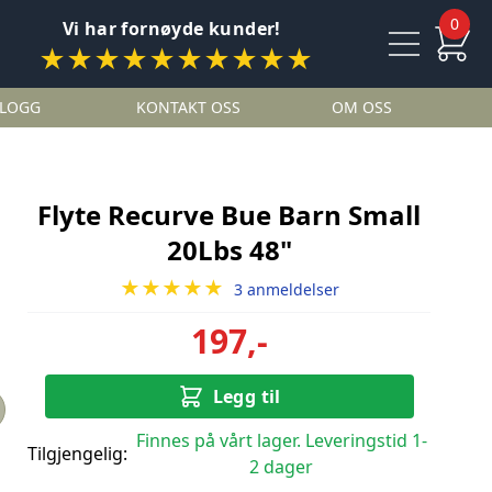
0
Vi har fornøyde kunder!
★★★★★★★★★★
LOGG
KONTAKT OSS
OM OSS
Flyte Recurve Bue Barn Small
20Lbs 48"
★★★★★
3 anmeldelser
197,-
Legg til
Finnes på vårt lager. Leveringstid 1-
Tilgjengelig:
2 dager