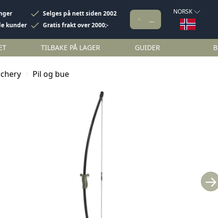
NORSK
inger
Selges på nett siden 2002
de kunder
Gratis frakt over 2000;-
ET
TILBAKE PÅ LAGER
GUIDER
B
rchery
Pil og bue
→