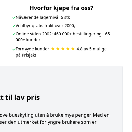
Hvorfor kjøpe fra oss?
✓
Nåværende lagernivå: 6 stk
✓
Vi tilbyr gratis frakt over 2000,-
✓
Online siden 2002: 460 000+ bestillinger og 165
000+ kunder
★★★★★
Fornøyde kunder
4.8 av 5 mulige
✓
på Prisjakt
til lav pris
prøve bueskyting uten å bruke mye penger. Med en
sser den utmerket for yngre brukere som er