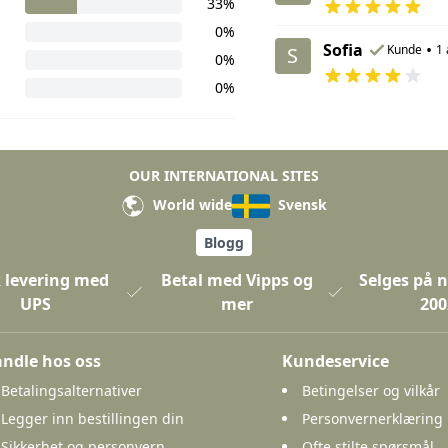
33%
0%
Sofia
•
Kunde
1 
S
0%
0%
OUR INTERNATIONAL SITES
World wide
Svensk
Blogg
 levering med
Betal med Vipps og
Selges på n
UPS
mer
200
ndle hos oss
Kundeservice
Betalingsalternativer
Betingelser og vilkår
Legger inn bestillingen din
Personvernerklæring
Sikkerhet og personvern
Ofte stilte spørsmål