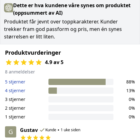
Dette er hva kundene våre synes om produktet
(oppsummert av AI)
Produktet får jevnt over toppkarakterer. Kunder
trekker fram god passform og pris, men én synes
størrelsen er litt liten.
Produktvurderinger
4.9 av 5
8 anmeldelser
5 stjerner
88%
4 stjerner
13%
3 stjerner
0%
2 stjerner
0%
1 stjerner
0%
Gustav
•
Kunde
1 uke siden
G