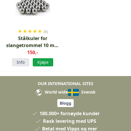
★
★
★
★
★
(8)
Stålkuler for
slangetrommel 10 mm
200-pak
150,-
Info
Kjøpe
OUR INTERNATIONAL SITES
World wide
Svensk
Blogg
180.000+ fornøyde kunder
Rask levering med UPS
Betal med Vipps og mer