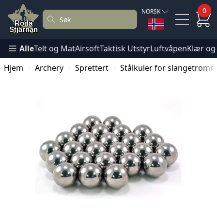
0
NORSK
Alle
Telt og Mat
Airsoft
Taktisk Utstyr
Luftvåpen
Klær og
Hjem
Archery
Sprettert
Stålkuler for slangetrom