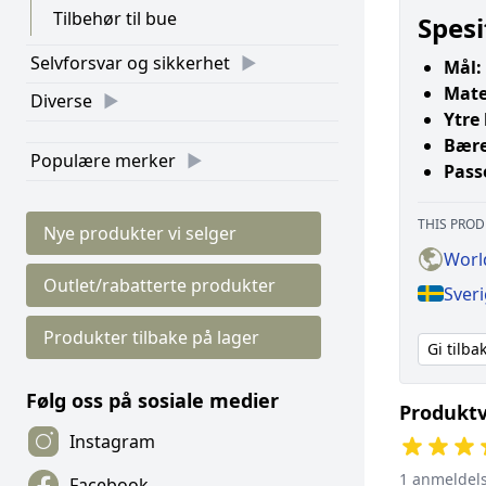
Tilbehør til bue
Spesi
Selvforsvar og sikkerhet
Mål:
Mate
Diverse
Ytre
Bære
Populære merker
Passe
THIS PROD
Nye produkter vi selger
Worl
Outlet/rabatterte produkter
Sver
Produkter tilbake på lager
Gi tilb
Følg oss på sosiale medier
Produktv
Instagram
1 anmeldel
Facebook