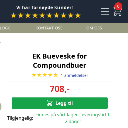
0
Vi har fornøyde kunder!
★★★★★★★★★★
LOGG
KONTAKT OSS
OM OSS
r
EK Bueveske for
Compoundbuer
★★★★★
1 anmeldelser
708,-
Legg til
Finnes på vårt lager. Leveringstid 1-
Tilgjengelig:
2 dager