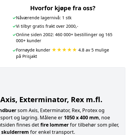
Hvorfor kjøpe fra oss?
✓
Nåværende lagernivå: 1 stk
✓
Vi tilbyr gratis frakt over 2000,-
✓
Online siden 2002: 460 000+ bestillinger og 165
000+ kunder
★★★★★
Fornøyde kunder
4.8 av 5 mulige
✓
på Prisjakt
xis, Exterminator, Rex m.fl.
ndbuer
som Axis, Exterminator, Rex, Protex og
nsport og lagring. Målene er
1050 x 400 mm
, noe
tsiden finnes det
fire lommer
for tilbehør som piler,
r skulderrem
for enkel transport.