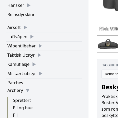
Hansker
Reinsdyrskinn
Airsoft
Luftvåpen
Våpentilbehør
Taktisk Utstyr
Kamuflasje
PRODUKTB
Militært utstyr
Denne te
Patches
Besky
Archery
Praktisk
Sprettert
Buster. 
Pil og bue
som rom
Pil
beskytte