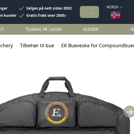
NORSK
inger
Selges på nett siden 2002
de kunder
Gratis frakt over 2000;-
ET
TILBAKE PÅ LAGER
GUIDER
B
rchery
Tilbehør til bue
EK Bueveske for Compoundbue
→