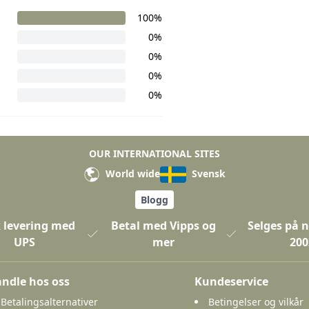
100%
0%
0%
0%
0%
OUR INTERNATIONAL SITES
World wide
Svensk
Blogg
 levering med
Betal med Vipps og
Selges på n
UPS
mer
200
ndle hos oss
Kundeservice
Betalingsalternativer
Betingelser og vilkår