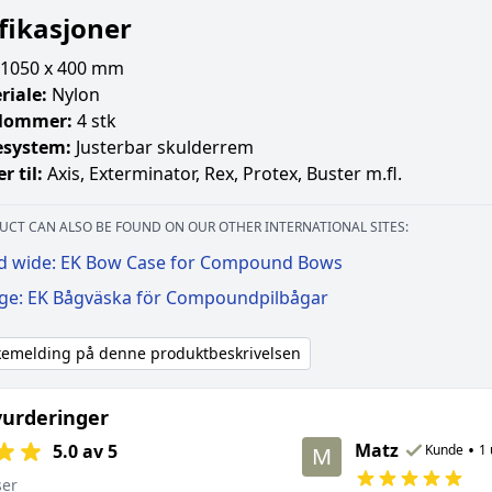
fikasjoner
1050 x 400 mm
riale:
Nylon
 lommer:
4 stk
system:
Justerbar skulderrem
r til:
Axis, Exterminator, Rex, Protex, Buster m.fl.
UCT CAN ALSO BE FOUND ON OUR OTHER INTERNATIONAL SITES:
d wide: EK Bow Case for Compound Bows
ige: EK Bågväska för Compoundpilbågar
akemelding på denne produktbeskrivelsen
urderinger
Matz
•
5.0 av 5
Kunde
1 
M
ser