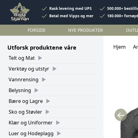
Rask levering med UPS
500.000+ bestill
Betal med Vipps og mer
180.000+ fornøy
FORSIDE
NYE PRODUKTER
OUTL
Hjem
A
Utforsk produktene våre
Telt og Mat
Verktøy og utstyr
Vannrensing
Belysning
Bære og Lagre
Sko og Støvler
←
Klær og Uniformer
Luer og Hodeplagg