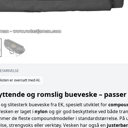
ESKRIVELSE
ksten er oversatt med AI.
ttende og romslig bueveske – passer A
 og slitesterk bueveske fra EK, spesielt utviklet for
compou
Vesken er laget i
nylon
og gir god beskyttelse ved både tra
mer de fleste compoundmodeller i standardstørrelse. På u
lse, strengvoks eller verktøy. Vesken har også en
justerba