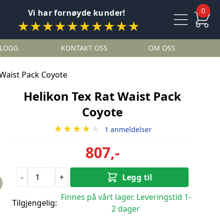
0
Vi har fornøyde kunder!
★★★★★★★★★★
LOGG
KONTAKT OSS
OM OSS
 Waist Pack Coyote
Helikon Tex Rat Waist Pack
Coyote
★★★★
★
1 anmeldelser
807,-
-
+
Legg til
Finnes på vårt lager. Leveringstid 1-
Tilgjengelig:
2 dager