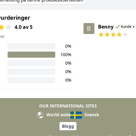
urderinger
Benny
•
4.0 av 5
Kunde
B
ser
0%
100%
0%
0%
0%
OUR INTERNATIONAL SITES
World wide
Svensk
Blogg