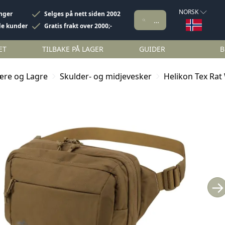
NORSK
inger
Selges på nett siden 2002
de kunder
Gratis frakt over 2000;-
ET
TILBAKE PÅ LAGER
GUIDER
B
ære og Lagre
Skulder- og midjevesker
Helikon Tex Rat
→