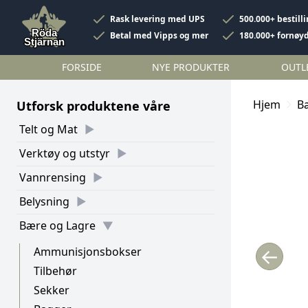
Rask levering med UPS
500.000+ bestill
Betal med Vipps og mer
180.000+ fornøy
FORSIDE
NYE PRODUKTER
OUTL
Hjem
B
Utforsk produktene våre
Telt og Mat
Verktøy og utstyr
Vannrensing
Belysning
Bære og Lagre
←
Ammunisjonsbokser
Tilbehør
Sekker