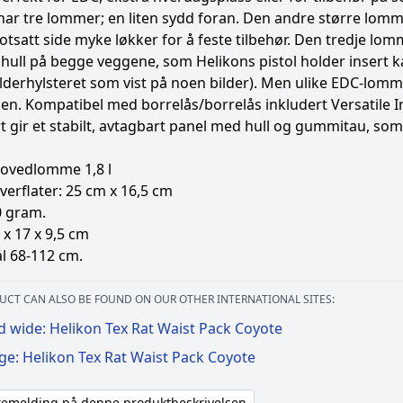
har tre lommer; en liten sydd foran. Den andre større lom
tsatt side myke løkker for å feste tilbehør. Den tredje lo
hull på begge veggene, som Helikons pistol holder insert ka
lderhylsteret som vist på noen bilder). Men ulike EDC-lomme
en. Kompatibel med borrelås/borrelås inkludert Versatile I
t gir et stabilt, avtagbart panel med hull og gummitau, som k
ovedlomme 1,8 l
verflater: 25 cm x 16,5 cm
0 gram.
 x 17 x 9,5 cm
l 68-112 cm.
UCT CAN ALSO BE FOUND ON OUR OTHER INTERNATIONAL SITES:
d wide: Helikon Tex Rat Waist Pack Coyote
ge: Helikon Tex Rat Waist Pack Coyote
akemelding på denne produktbeskrivelsen