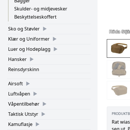
Bagger
Skulder- og midjevesker
Beskyttelseskoffert
Sko og Støvler
Klær og Uniformer
Luer og Hodeplagg
Hansker
Reinsdyrskinn
Airsoft
Luftvåpen
Våpentilbehør
Taktisk Utstyr
PRODUKTB
Rat wias
Kamuflasje
seg ut. 