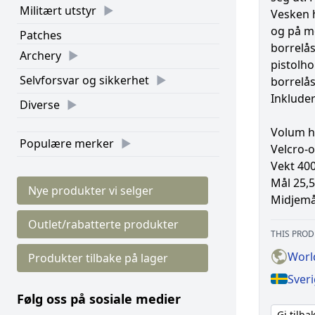
Militært utstyr
Vesken 
og på mo
Patches
borrelås
Archery
pistolho
Selvforsvar og sikkerhet
borrelås
Inkluder
Diverse
Volum h
Populære merker
Velcro-o
Vekt 40
Mål 25,5
Nye produkter vi selger
Midjemå
Outlet/rabatterte produkter
THIS PROD
Worl
Produkter tilbake på lager
Sveri
Følg oss på sosiale medier
Gi tilb