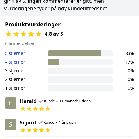
gir 4 av 5. Ingen kommentarer er gitt, men
vurderingene tyder på høy kundetilfredshet.
Produktvurderinger
4.8 av 5
6 anmeldelser
5 stjerner
83%
4 stjerner
17%
3 stjerner
0%
2 stjerner
0%
1 stjerner
0%
Harald
•
Kunde
11 måneder siden
H
Sigurd
•
Kunde
1 år siden
S