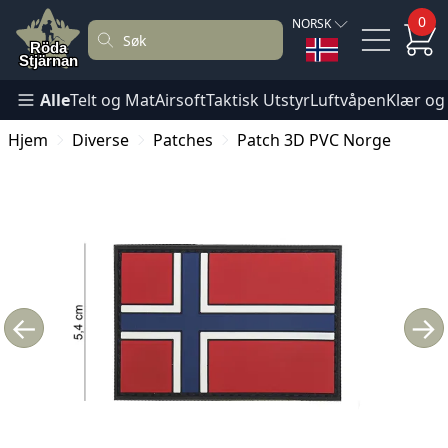
0
NORSK
Alle
Telt og Mat
Airsoft
Taktisk Utstyr
Luftvåpen
Klær og
Hjem
Diverse
Patches
Patch 3D PVC Norge
←
→