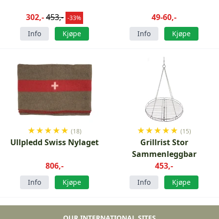
302,-
453,-
49-60,-
-33%
Info
Kjøpe
Info
Kjøpe
★
★
★
★
★
★
★
★
★
★
(18)
(15)
Ullpledd Swiss Nylaget
Grillrist Stor
Sammenleggbar
806,-
453,-
Info
Kjøpe
Info
Kjøpe
OUR INTERNATIONAL SITES