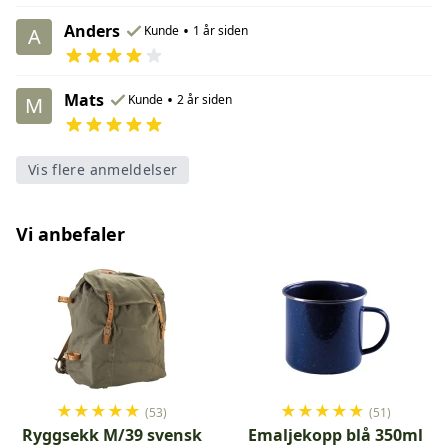
Anders
•
Kunde
1 år siden
A
Mats
•
Kunde
2 år siden
M
Vis flere anmeldelser
Vi anbefaler
★
★
★
★
★
★
★
★
★
★
(53)
(51)
Ryggsekk M/39 svensk
Emaljekopp blå 350ml