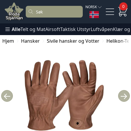
0
NORSK
Alle
Telt og Mat
Airsoft
Taktisk Utstyr
Luftvåpen
Klær og
Hjem
Hansker
Sivile hansker og Votter
Helikon-Te
←
→