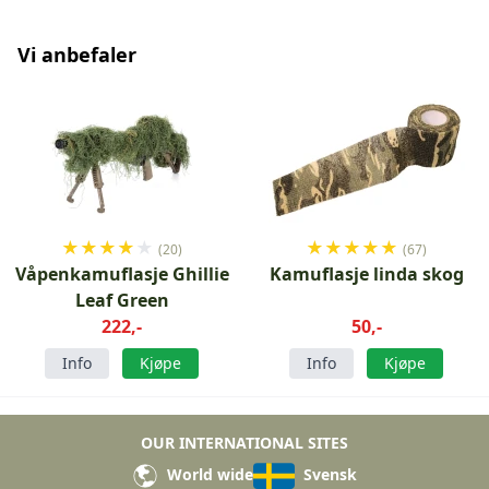
Vi anbefaler
★
★
★
★
★
★
★
★
★
★
(20)
(67)
Våpenkamuflasje Ghillie
Kamuflasje linda skog
Leaf Green
222,-
50,-
Info
Kjøpe
Info
Kjøpe
OUR INTERNATIONAL SITES
World wide
Svensk