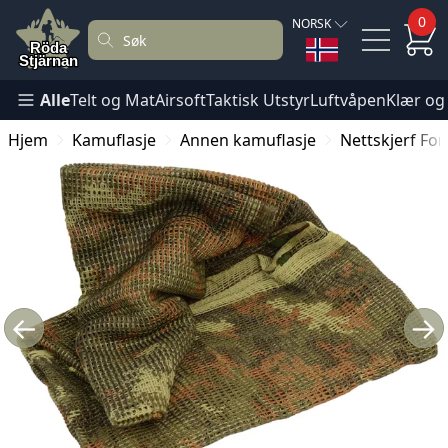
0
NORSK
Alle
Telt og Mat
Airsoft
Taktisk Utstyr
Luftvåpen
Klær og
Hjem
Kamuflasje
Annen kamuflasje
Nettskjerf For
←
→