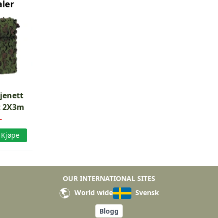
aler
jenett
t 2X3m
-
Kjøpe
OUR INTERNATIONAL SITES
World wide
Svensk
Blogg