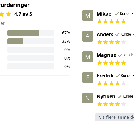
urderinger
Mikael
•
4.7 av 5
Kunde
M
ser
67%
Anders
•
Kunde
A
33%
0%
Magnus
Kunde
M
0%
0%
Fredrik
Kunde
F
Nyfiken
Kunde
N
Vis flere anmeld