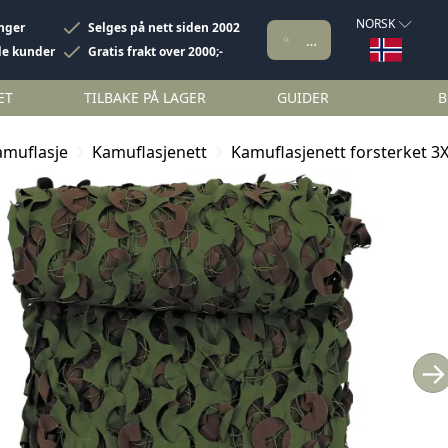
NORSK
inger
Selges på nett siden 2002
de kunder
Gratis frakt over 2000;-
ET
TILBAKE PÅ LAGER
GUIDER
B
amuflasje
Kamuflasjenett
Kamuflasjenett forsterket 
→