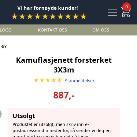
0
Vi har fornøyde kunder!
★★★★★★★★★★
LOGG
KONTAKT OSS
OM OSS
3X3m
Kamuflasjenett forsterket
3X3m
★★★★★
9 anmeldelser
887,-
Utsolgt
Produktet er utsolgt, men skriv inn e-
postadressen din nedenfor, så sender vi deg en
e-post neste gang vi har det på lager.