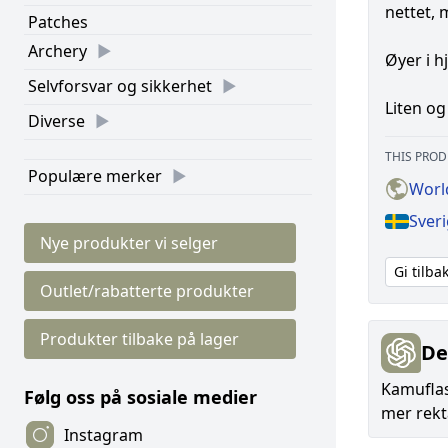
nettet,
Patches
Archery
Øyer i h
Selvforsvar og sikkerhet
Liten og
Diverse
THIS PROD
Populære merker
Worl
Sver
Nye produkter vi selger
Gi tilb
Outlet/rabatterte produkter
Produkter tilbake på lager
De
Kamuflasj
Følg oss på sosiale medier
mer rekt
Instagram