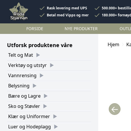
Rask levering med UPS
500.000+ bestill
Betal med Vipps og mer
180.000+ fornøy
FORSIDE
NYE PRODUKTER
OUTL
Hjem
K
Utforsk produktene våre
Telt og Mat
Verktøy og utstyr
Vannrensing
Belysning
Bære og Lagre
Sko og Støvler
←
Klær og Uniformer
Luer og Hodeplagg