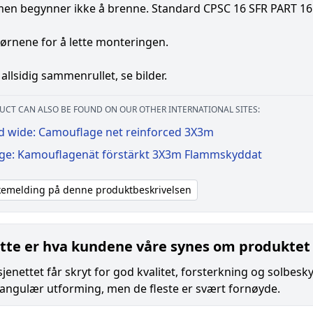
 men begynner ikke å brenne. Standard CPSC 16 SFR PART 16
jørnene for å lette monteringen.
 allsidig sammenrullet, se bilder.
UCT CAN ALSO BE FOUND ON OUR OTHER INTERNATIONAL SITES:
d wide: Camouflage net reinforced 3X3m
ige: Kamouflagenät förstärkt 3X3m Flammskyddat
akemelding på denne produktbeskrivelsen
tte er hva kundene våre synes om produktet
enettet får skryt for god kvalitet, forsterkning og solbeskyt
angulær utforming, men de fleste er svært fornøyde.