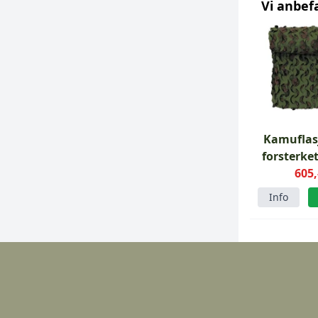
Vi anbef
Kamuflas
forsterke
605,
Info