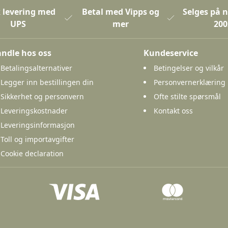
 levering med
Betal med Vipps og
Selges på n
UPS
mer
200
ndle hos oss
Kundeservice
Betalingsalternativer
Betingelser og vilkår
Legger inn bestillingen din
Personvernerklæring
Sikkerhet og personvern
Ofte stilte spørsmål
Leveringskostnader
Kontakt oss
Leveringsinformasjon
Toll og importavgifter
Cookie declaration