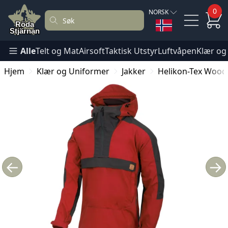
0
NORSK
Alle
Telt og Mat
Airsoft
Taktisk Utstyr
Luftvåpen
Klær og
Hjem
Klær og Uniformer
Jakker
Helikon-Tex Wood
←
→