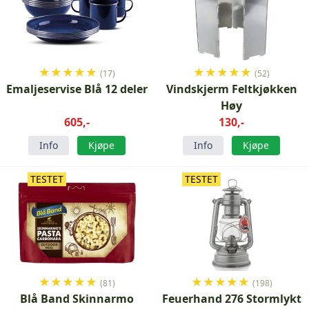
★
★
★
★
★
★
★
★
★
★
(17)
(52)
Emaljeservise Blå 12 deler
Vindskjerm Feltkjøkken
Høy
605,-
130,-
Info
Kjøpe
Info
Kjøpe
TESTET
TESTET
★
★
★
★
★
★
★
★
★
★
(81)
(198)
Blå Band Skinnarmo
Feuerhand 276 Stormlykt