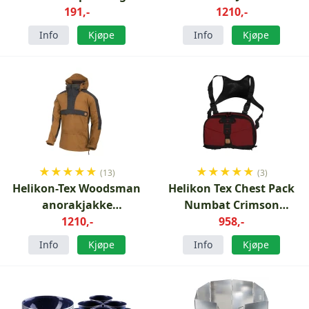
191,-
ml
Svart/Skoggrønn
1210,-
Info
Kjøpe
Info
Kjøpe
★
★
★
★
★
★
★
★
★
★
(13)
(3)
Helikon-Tex Woodsman
Helikon Tex Chest Pack
anorakjakke
Numbat Crimson
Coyote/askegrå
1210,-
Sky/Black
958,-
Info
Kjøpe
Info
Kjøpe