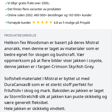
✓
Vi tilbyr gratis frakt over 2000,-
✓
Det finnes flere varianter av produktet
✓
Online siden 2002: 460 000+ bestillinger og 165 000+ kunder
★★★★★
✓
Fornøyde kunder
4.8 av 5 mulige på Prisjakt
PRODUKTBESKRIVELSE
Helikon-Tex Woodsman er basert på deres Mistral
anorakk, men denne er laget av materialer som er
bedre egnet for skogen og bushcraft. Vær
oppmerksom på at flere bilder viser jakken i coyote,
denne jakken er i fargen Crimson Sky/Ash Grey.
Softshell-materialet i Mistral er byttet ut med
DuraCanvas® som er et sterkt stoff perfekt for
friluftsliv i skog og mark. Baksiden av jakken er laget
av StormStretch® slik at jakken kan puste skikkelig og
være generelt fleksibel.
Hele jakken er skikkelig vindtett.