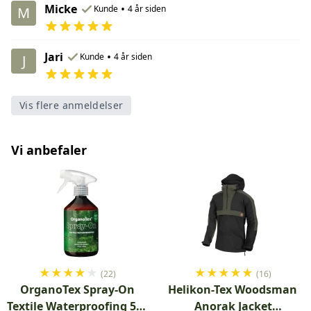
Micke
•
Kunde
4 år siden
M
Jari
•
Kunde
4 år siden
J
Vis flere anmeldelser
Vi anbefaler
★
★
★
★
★
★
★
★
★
★
(22)
(16)
OrganoTex Spray-On
Helikon-Tex Woodsman
Textile Waterproofing 500
Anorak Jacket