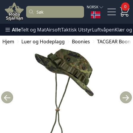
0
NORSK
Alle
Telt og Mat
Airsoft
Taktisk Utstyr
Luftvåpen
Klær og
Hjem
Luer og Hodeplagg
Boonies
TACGEAR Boonie
←
→