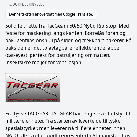
PRODUKTBESKRIVELSE
Denne teksten er oversatt med Google Translate.
Solid felthette fra TacGear i 50/50 NyCo Rip Stop. Med
feste for maskering langs kanten. Borrelås foran og
bak. Ventilasjonshull på siden og trekkbart hakerør. På
baksiden er det to avtagbare reflekterende lapper
(cat-eyes), perfekt for patruljering om natten.
Insektsikre maljer for ventilasjon.
Fra tyske TACGEAR. TACGEAR har lenge levert utstyr til
militære enheter. Fra starten av leverte de til tyske
spesialstyrker, men leverer nå til flere enheter innen
NATO. Utstyret er godt representert i Afghanistan hos