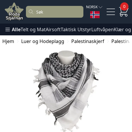
0
NORSK
Alle
Telt og Mat
Airsoft
Taktisk Utstyr
Luftvåpen
Klær og
Hjem
Luer og Hodeplagg
Palestinaskjerf
Palestina