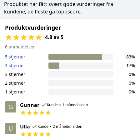
Produktet har fått svært gode vurderinger fra
kundene, de fleste ga toppscore.
Produktvurderinger
4.8 av 5
6 anmeldelser
5 stjerner
83%
4 stjerner
17%
3 stjerner
0%
2 stjerner
0%
1 stjerner
0%
Gunnar
•
Kunde
1 måned siden
G
Ulla
•
Kunde
2 måneder siden
U