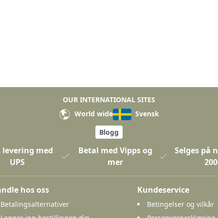
OUR INTERNATIONAL SITES
World wide
Svensk
Blogg
 levering med
Betal med Vipps og
Selges på n
UPS
mer
200
ndle hos oss
Kundeservice
Betalingsalternativer
Betingelser og vilkår
Legger inn bestillingen din
Personvernerklæring