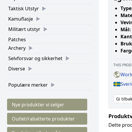
Type
Taktisk Utstyr
Mate
Kamuflasje
Vevi
Militært utstyr
Mål:
Kant
Patches
Bruk
Archery
Farg
Selvforsvar og sikkerhet
THIS PROD
Diverse
World
Sveri
Populære merker
Gi tilb
Nye produkter vi selger
Produktv
Outlet/rabatterte produkter
Dette prod