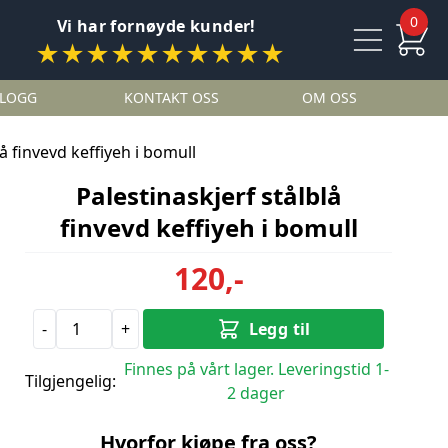
0
Vi har fornøyde kunder!
★★★★★★★★★★
LOGG
KONTAKT OSS
OM OSS
lå finvevd keffiyeh i bomull
Palestinaskjerf stålblå
finvevd keffiyeh i bomull
120,-
-
+
Legg til
Finnes på vårt lager. Leveringstid 1-
Tilgjengelig:
2 dager
Hvorfor kjøpe fra oss?