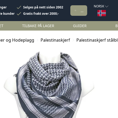
NORSK
inger
Selges på nett siden 2002
de kunder
Gratis frakt over 2000;-
ET
TILBAKE PÅ LAGER
GUIDER
B
uer og Hodeplagg
Palestinaskjerf
Palestinaskjerf stålb