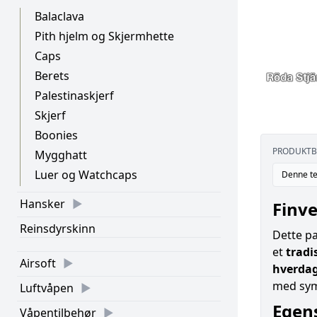
Balaclava
Pith hjelm og Skjermhette
Caps
Berets
Palestinaskjerf
Skjerf
Boonies
PRODUKTB
Mygghatt
Luer og Watchcaps
Denne te
Hansker
Finve
Reinsdyrskinn
Dette pa
et
tradi
Airsoft
hverda
med sym
Luftvåpen
Egen
Våpentilbehør