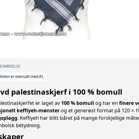
ESKRIVELSE
ksten er oversatt med AI.
vd palestinaskjerf i 100 % bomull
lestinaskjerfet er laget av
100 % bomull
og har en
finere v
sjonelt keffiyeh-mønster
og et generøst format på 120 × 
gsplagg
. Keffiyeh har blitt båret på mange forskjellige må
bolsk betydning.
skaper