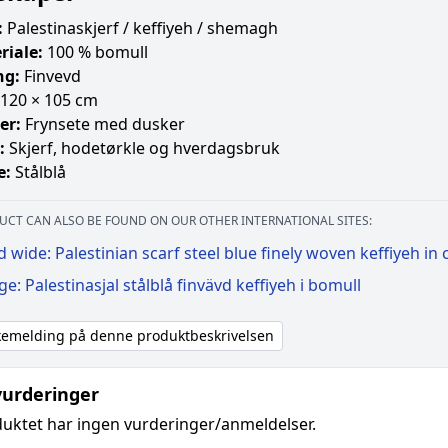
:
Palestinaskjerf / keffiyeh / shemagh
riale:
100 % bomull
ng:
Finvevd
120 × 105 cm
er:
Frynsete med dusker
:
Skjerf, hodetørkle og hverdagsbruk
e:
Stålblå
UCT CAN ALSO BE FOUND ON OUR OTHER INTERNATIONAL SITES:
 wide: Palestinian scarf steel blue finely woven keffiyeh in 
ge: Palestinasjal stålblå finvävd keffiyeh i bomull
akemelding på denne produktbeskrivelsen
urderinger
uktet har ingen vurderinger/anmeldelser.