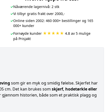
✓
Nåværende lagernivå: 2 stk
✓
Vi tilbyr gratis frakt over 2000,-
✓
Online siden 2002: 460 000+ bestillinger og 165
000+ kunder
★★★★★
Fornøyde kunder
4.8 av 5 mulige
✓
på Prisjakt
eving
som gir en myk og smidig følelse. Skjerfet har
105 cm. Det kan brukes som
skjerf, hodetørkle eller
ter gjennom historien, både som et praktisk plagg og