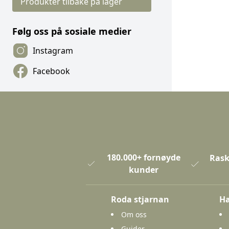
Produkter tilbake på lager
Følg oss på sosiale medier
Instagram
Facebook
180.000+ fornøyde
Rask
kunder
Roda stjarnan
Ha
Om oss
Guider