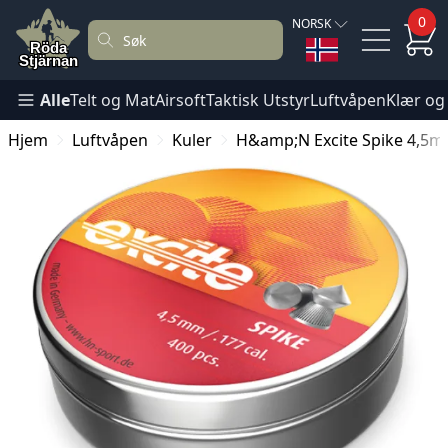
0
NORSK
Alle
Telt og Mat
Airsoft
Taktisk Utstyr
Luftvåpen
Klær og
Hjem
Luftvåpen
Kuler
H&amp;N Excite Spike 4,5m