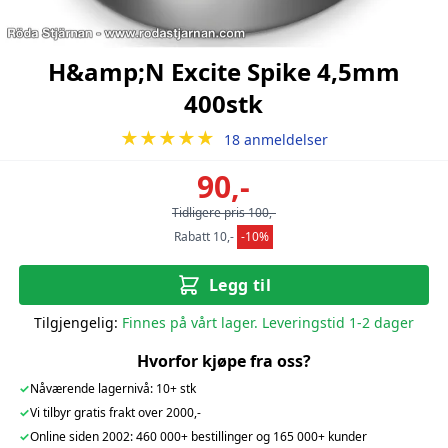
H&amp;N Excite Spike 4,5mm
400stk
★★★★★
18 anmeldelser
90,-
Tidligere pris 100,-
Rabatt 10,-
-10%
Legg til
Tilgjengelig:
Finnes på vårt lager. Leveringstid 1-2 dager
Hvorfor kjøpe fra oss?
✓
Nåværende lagernivå: 10+ stk
✓
Vi tilbyr gratis frakt over 2000,-
✓
Online siden 2002: 460 000+ bestillinger og 165 000+ kunder