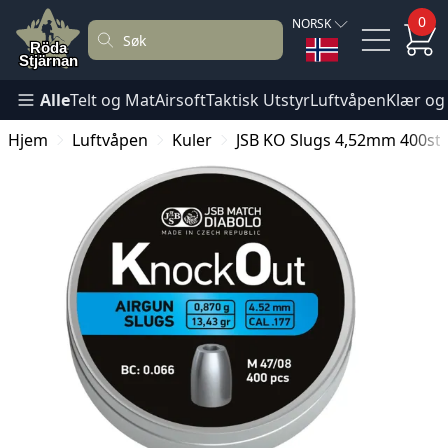
0
NORSK
Alle
Telt og Mat
Airsoft
Taktisk Utstyr
Luftvåpen
Klær og
Hjem
Luftvåpen
Kuler
JSB KO Slugs 4,52mm 400st