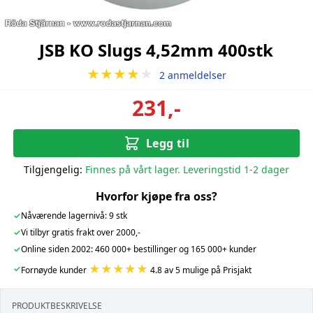
JSB KO Slugs 4,52mm 400stk
★★★★
★
2 anmeldelser
231,-
Legg til
Tilgjengelig:
Finnes på vårt lager. Leveringstid 1-2 dager
Hvorfor kjøpe fra oss?
✓
Nåværende lagernivå: 9 stk
✓
Vi tilbyr gratis frakt over 2000,-
✓
Online siden 2002: 460 000+ bestillinger og 165 000+ kunder
★★★★★
✓
Fornøyde kunder
4.8 av 5 mulige på Prisjakt
PRODUKTBESKRIVELSE