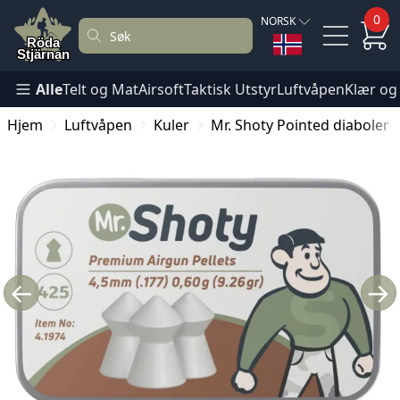
0
NORSK
Alle
Telt og Mat
Airsoft
Taktisk Utstyr
Luftvåpen
Klær og
Hjem
Luftvåpen
Kuler
Mr. Shoty Pointed diaboler 
←
→