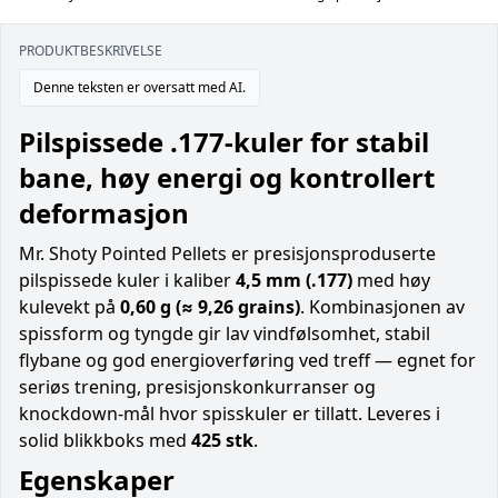
PRODUKTBESKRIVELSE
Denne teksten er oversatt med AI.
Pilspissede .177-kuler for stabil
bane, høy energi og kontrollert
deformasjon
Mr. Shoty Pointed Pellets er presisjonsproduserte
pilspissede kuler i kaliber
4,5 mm (.177)
med høy
kulevekt på
0,60 g (≈ 9,26 grains)
. Kombinasjonen av
spissform og tyngde gir lav vindfølsomhet, stabil
flybane og god energioverføring ved treff — egnet for
seriøs trening, presisjonskonkurranser og
knockdown-mål hvor spisskuler er tillatt. Leveres i
solid blikkboks med
425 stk
.
Egenskaper