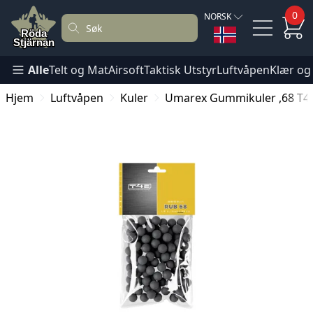
0
NORSK
Alle
Telt og Mat
Airsoft
Taktisk Utstyr
Luftvåpen
Klær og
Hjem
Luftvåpen
Kuler
Umarex Gummikuler ,68 T4