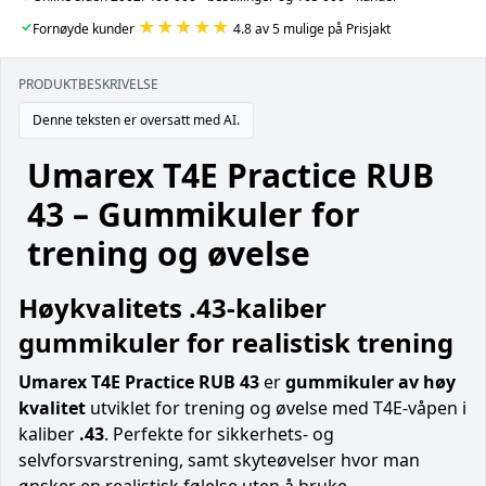
★★★★★
✓
Fornøyde kunder
4.8 av 5 mulige på Prisjakt
PRODUKTBESKRIVELSE
Denne teksten er oversatt med AI.
Umarex T4E Practice RUB
43 – Gummikuler for
trening og øvelse
Høykvalitets .43-kaliber
gummikuler for realistisk trening
Umarex T4E Practice RUB 43
er
gummikuler av høy
kvalitet
utviklet for trening og øvelse med T4E-våpen i
kaliber
.43
. Perfekte for sikkerhets- og
selvforsvarstrening, samt skyteøvelser hvor man
ønsker en realistisk følelse uten å bruke