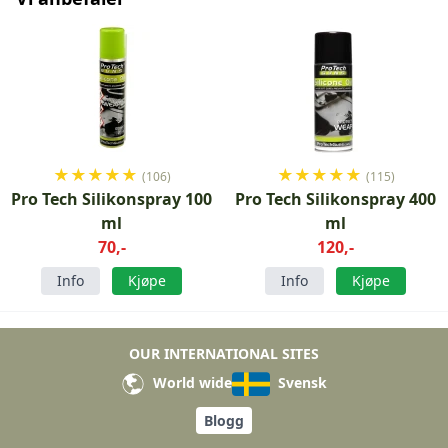
★
★
★
★
★
★
★
★
★
★
(106)
(115)
Pro Tech Silikonspray 100
Pro Tech Silikonspray 400
ml
ml
70,-
120,-
Info
Kjøpe
Info
Kjøpe
OUR INTERNATIONAL SITES
World wide
Svensk
Blogg