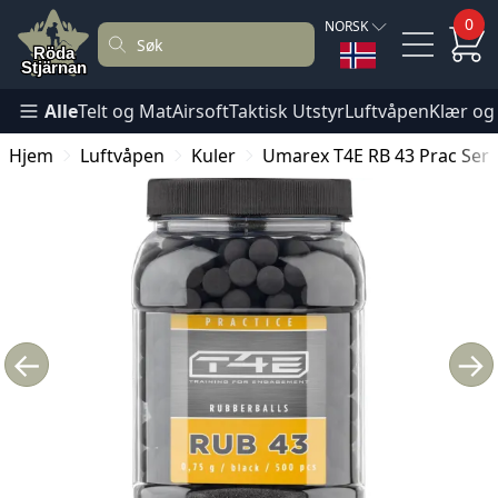
0
NORSK
Alle
Telt og Mat
Airsoft
Taktisk Utstyr
Luftvåpen
Klær og
Hjem
Luftvåpen
Kuler
Umarex T4E RB 43 Prac Seri
←
→