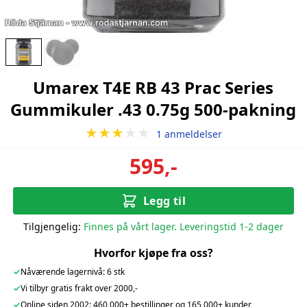
Umarex T4E RB 43 Prac Series
Gummikuler .43 0.75g 500-pakning
★★★
★★
1 anmeldelser
595,-
Legg til
Tilgjengelig:
Finnes på vårt lager. Leveringstid 1-2 dager
Hvorfor kjøpe fra oss?
✓
Nåværende lagernivå: 6 stk
✓
Vi tilbyr gratis frakt over 2000,-
✓
Online siden 2002: 460 000+ bestillinger og 165 000+ kunder