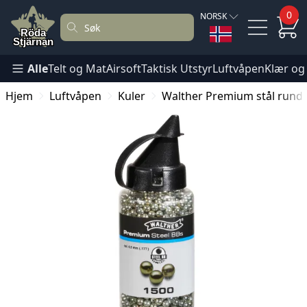
0
NORSK
Alle
Telt og Mat
Airsoft
Taktisk Utstyr
Luftvåpen
Klær og
Hjem
Luftvåpen
Kuler
Walther Premium stål rund