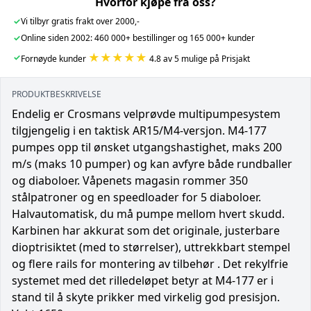
Hvorfor kjøpe fra oss?
✓
Vi tilbyr gratis frakt over 2000,-
✓
Online siden 2002: 460 000+ bestillinger og 165 000+ kunder
★★★★★
✓
Fornøyde kunder
4.8 av 5 mulige på Prisjakt
PRODUKTBESKRIVELSE
Endelig er Crosmans velprøvde multipumpesystem
tilgjengelig i en taktisk AR15/M4-versjon. M4-177
pumpes opp til ønsket utgangshastighet, maks 200
m/s (maks 10 pumper) og kan avfyre både rundballer
og diaboloer. Våpenets magasin rommer 350
stålpatroner og en speedloader for 5 diaboloer.
Halvautomatisk, du må pumpe mellom hvert skudd.
Karbinen har akkurat som det originale, justerbare
dioptrisiktet (med to størrelser), uttrekkbart stempel
og flere rails for montering av tilbehør . Det rekylfrie
systemet med det rilledeløpet betyr at M4-177 er i
stand til å skyte prikker med virkelig god presisjon.