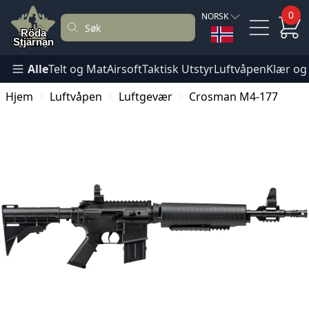
0
NORSK
Alle
Telt og Mat
Airsoft
Taktisk Utstyr
Luftvåpen
Klær og
Hjem
Luftvåpen
Luftgevær
Crosman M4-177