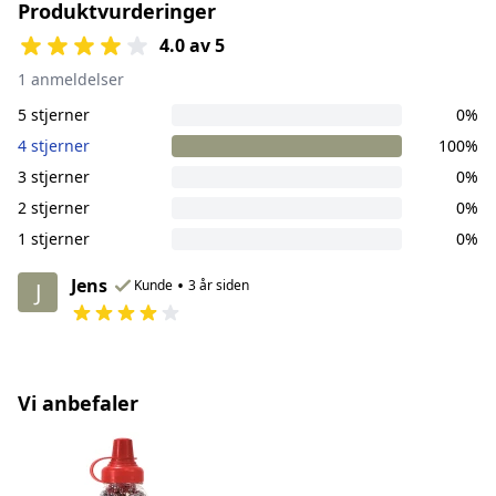
Produktvurderinger
4.0 av 5
1 anmeldelser
5 stjerner
0%
4 stjerner
100%
3 stjerner
0%
2 stjerner
0%
1 stjerner
0%
Jens
•
Kunde
3 år siden
J
Vi anbefaler