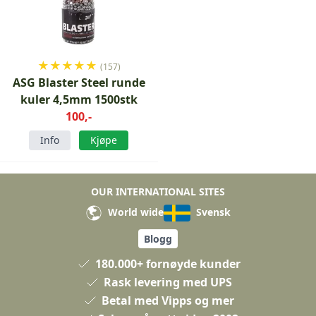
★
★
★
★
★
(157)
ASG Blaster Steel runde
kuler 4,5mm 1500stk
100,-
Info
Kjøpe
OUR INTERNATIONAL SITES
World wide
Svensk
Blogg
180.000+ fornøyde kunder
Rask levering med UPS
Betal med Vipps og mer