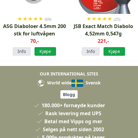
★
★
★
★
★
★
★
★
★
★
(69)
(25)
ASG Diaboloer 4.5mm 200
JSB Exact Match Diabolo
stk for luftvåpen
4,52mm 0,547g
70,-
221,-
Info
Kjøpe
Info
Kjøpe
OUR INTERNATIONAL SITES
World wide
Svensk
Blogg
180.000+ fornøyde kunder
Rask levering med UPS
Betal med Vipps og mer
Selges på nett siden 2002
5.000+ produkter på lager