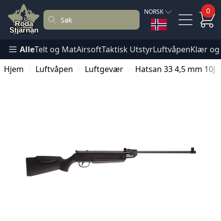
0
NORSK
Alle
Telt og Mat
Airsoft
Taktisk Utstyr
Luftvåpen
Klær og
Hjem
Luftvåpen
Luftgevær
Hatsan 33 4,5 mm 10J