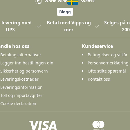
World wide
Svensk
Blogg
 levering med
Betal med Vipps og
Selges på n
UPS
mer
200
ndle hos oss
Kundeservice
Betalingsalternativer
Betingelser og vilkår
Legger inn bestillingen din
Personvernerklæring
Sikkerhet og personvern
Ofte stilte spørsmål
Leveringskostnader
Kontakt oss
Leveringsinformasjon
Toll og importavgifter
Cookie declaration