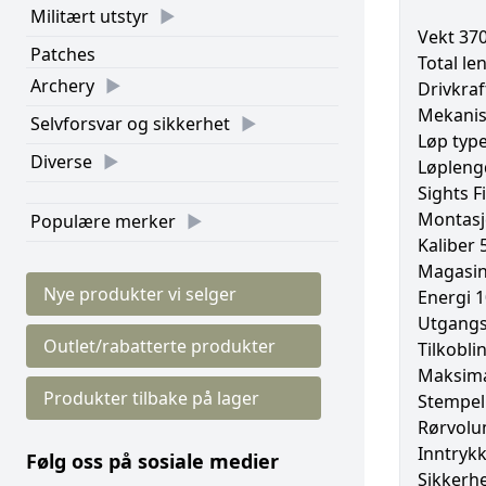
Militært utstyr
Vekt 37
Patches
Total l
Archery
Drivkraf
Mekanis
Selvforsvar og sikkerhet
Løp typ
Diverse
Løplen
Sights F
Montasj
Populære merker
Kaliber
Magasin
Nye produkter vi selger
Energi 1
Utgangs
Outlet/rabatterte produkter
Tilkobli
Maksima
Produkter tilbake på lager
Stempel
Rørvolu
Inntrykk
Følg oss på sosiale medier
Sikkerh