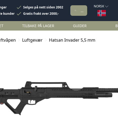
NORSK
inger
Selges på nett siden 2002
de kunder
Gratis frakt over 2000;-
ET
TILBAKE PÅ LAGER
GUIDER
B
uftvåpen
Luftgevær
Hatsan Invader 5,5 mm