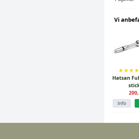
Vi anbef
★
★
★
Hatsan Ful
stic
AT44/Facto
200,
Info