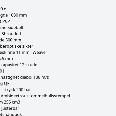
00 g
engde 1030 mm
t PCP
me Sidebolt
e Shrouded
gde 500 mm
iberoptiske sikter
eskinne 11 mm , Weaver
 5,5 mm
kapasitet 12 skudd
0 J
hastighet diabol 138 m/s
ng QF
lt trykk 200 bar
 Ambidextrous tommelhullsstempel
m 255 cm3
 Justerbar
etshåndbok