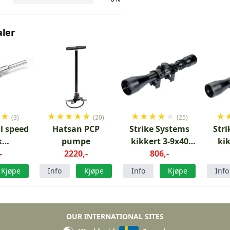
aler
★
★
★
★
★
★
★
★
★
★
★
★
★
(3)
(20)
(25)
l speed
Hatsan PCP
Strike Systems
Str
k
pumpe
kikkert 3-9x40
ki
r/Flash/Hydra/Invader/Nova/Vectis
-
2220,-
11mm rail
806,-
1
Kjøpe
Info
Kjøpe
Info
Kjøpe
Info
OUR INTERNATIONAL SITES