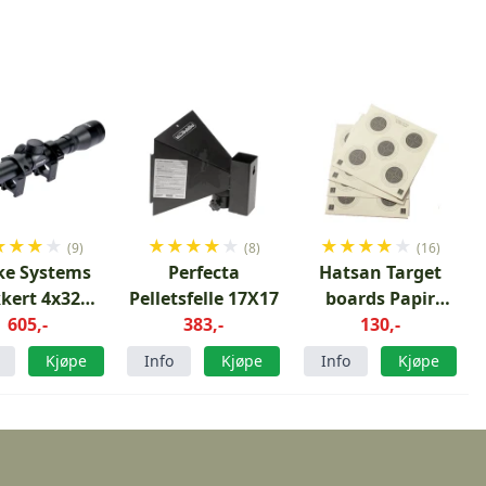
★
★
★
★
★
★
★
★
★
★
★
★
★
★
(9)
(8)
(16)
ike Systems
Perfecta
Hatsan Target
kkert 4x32
Pelletsfelle 17X17
boards Papir
1mm rail
605,-
383,-
100stk 14cm
130,-
Kjøpe
Info
Kjøpe
Info
Kjøpe