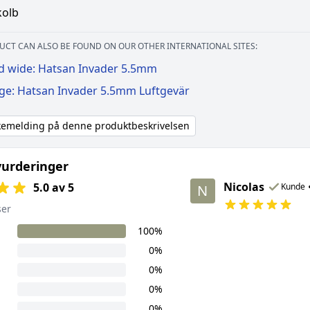
kolb
UCT CAN ALSO BE FOUND ON OUR OTHER INTERNATIONAL SITES:
d wide: Hatsan Invader 5.5mm
ige: Hatsan Invader 5.5mm Luftgevär
akemelding på denne produktbeskrivelsen
urderinger
Nicolas
5.0 av 5
Kunde
N
ser
100%
0%
0%
0%
0%