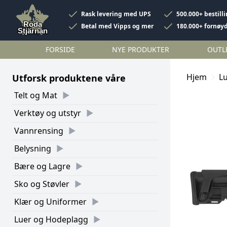
Rask levering med UPS
500.000+ bestill
Betal med Vipps og mer
180.000+ fornøy
FORSIDE
NYE PRODUKTER
OUTL
Hjem
L
Utforsk produktene våre
Telt og Mat
Verktøy og utstyr
Vannrensing
Belysning
Bære og Lagre
Sko og Støvler
Klær og Uniformer
Luer og Hodeplagg