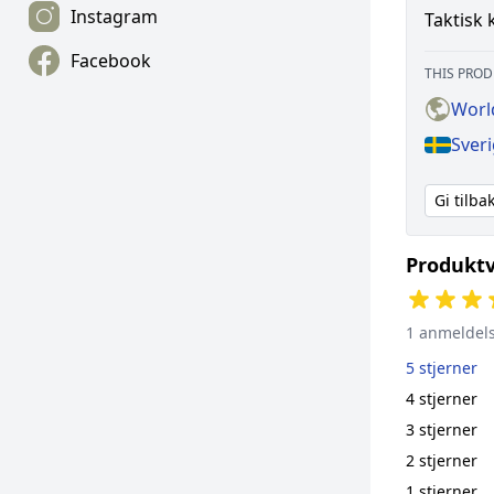
Instagram
Taktisk 
Facebook
THIS PROD
Worl
Sver
Gi tilb
Produktv
1 anmeldel
5 stjerner
4 stjerner
3 stjerner
2 stjerner
1 stjerner