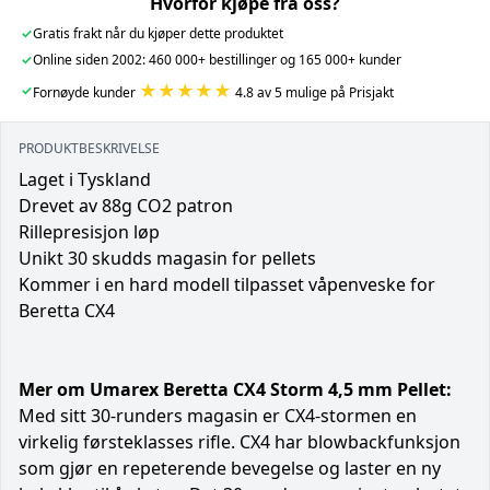
Hvorfor kjøpe fra oss?
✓
Gratis frakt når du kjøper dette produktet
✓
Online siden 2002: 460 000+ bestillinger og 165 000+ kunder
★★★★★
✓
Fornøyde kunder
4.8 av 5 mulige på Prisjakt
PRODUKTBESKRIVELSE
Laget i Tyskland
Drevet av 88g CO2 patron
Rillepresisjon løp
Unikt 30 skudds magasin for pellets
Kommer i en hard modell tilpasset våpenveske for
Beretta CX4
Mer om Umarex Beretta CX4 Storm 4,5 mm Pellet:
Med sitt 30-runders magasin er CX4-stormen en
virkelig førsteklasses rifle. CX4 har blowbackfunksjon
som gjør en repeterende bevegelse og laster en ny