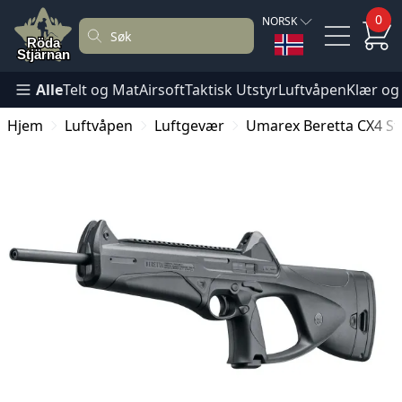
0
NORSK
Alle
Telt og Mat
Airsoft
Taktisk Utstyr
Luftvåpen
Klær og
Hjem
Luftvåpen
Luftgevær
Umarex Beretta CX4 St