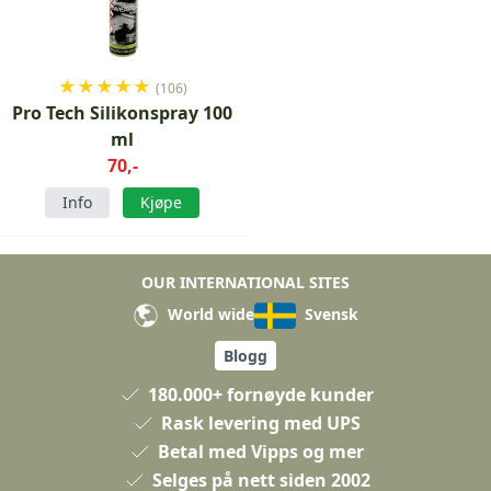
★
★
★
★
★
(106)
Pro Tech Silikonspray 100
ml
70,-
Info
Kjøpe
OUR INTERNATIONAL SITES
World wide
Svensk
Blogg
180.000+ fornøyde kunder
Rask levering med UPS
Betal med Vipps og mer
Selges på nett siden 2002