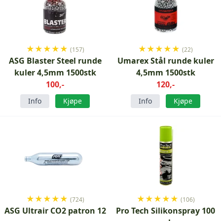
★
★
★
★
★
★
★
★
★
★
(157)
(22)
ASG Blaster Steel runde
Umarex Stål runde kuler
kuler 4,5mm 1500stk
4,5mm 1500stk
100,-
120,-
Info
Kjøpe
Info
Kjøpe
★
★
★
★
★
★
★
★
★
★
(724)
(106)
ASG Ultrair CO2 patron 12
Pro Tech Silikonspray 100