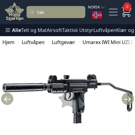
0
NORSK
Alle
Telt og Mat
Airsoft
Taktisk Utstyr
Luftvåpen
Klær og
Hjem
Luftvåpen
Luftgevær
Umarex IWI Mini UZI 
←
→