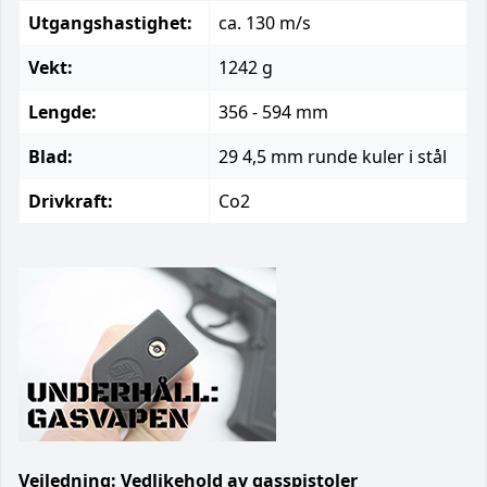
Utgangshastighet:
ca. 130 m/s
Vekt:
1242 g
Lengde:
356 - 594 mm
Blad:
29 4,5 mm runde kuler i stål
Drivkraft:
Co2
Veiledning: Vedlikehold av gasspistoler