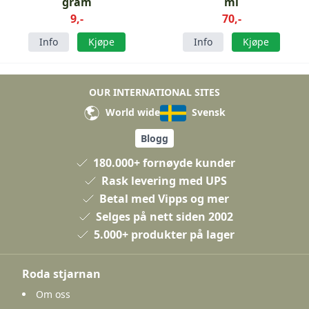
gram
ml
9,-
70,-
Info
Kjøpe
Info
Kjøpe
OUR INTERNATIONAL SITES
World wide
Svensk
Blogg
180.000+ fornøyde kunder
Rask levering med UPS
Betal med Vipps og mer
Selges på nett siden 2002
5.000+ produkter på lager
Roda stjarnan
Om oss