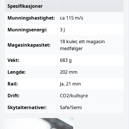
Spesifikasjoner
Munningshastighet:
ca 115 m/s
Munningsenergi:
3 J
18 kuler, ett magasin
Magasinkapasitet:
medfølger
Vekt:
683 g
Lengde:
202 mm
Rail:
Ja, 21 mm
Drift:
CO2/kullsyre
Skytalternativer:
Safe/Semi