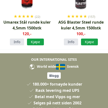
★
★
★
★
★
★
★
★
★
★
(22)
(157)
Umarex Stål runde kuler
ASG Blaster Steel runde
4,5mm 1500stk
kuler 4,5mm 1500stk
120,-
100,-
Info
Kjøpe
Info
Kjøpe
OUR INTERNATIONAL SITES
World wide
Svensk
Blogg
180.000+ fornøyde kunder
Rask levering med UPS
Betal med Vipps og mer
Selges på nett siden 2002