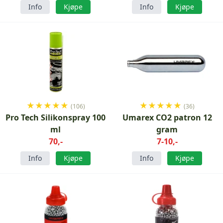
Info
Kjøpe
Info
Kjøpe
★
★
★
★
★
★
★
★
★
★
(106)
(36)
Pro Tech Silikonspray 100
Umarex CO2 patron 12
ml
gram
70,-
7-10,-
Info
Kjøpe
Info
Kjøpe