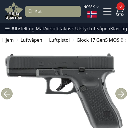
0
NORSK
Alle
Telt og Mat
Airsoft
Taktisk Utstyr
Luftvåpen
Klær og
Hjem
Luftvåpen
Luftpistol
Glock 17 Gen5 MOS Bl
←
→