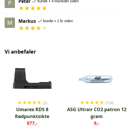
Peter
•
Kunde
4 måneder siden
P
Markus
•
Kunde
2 år siden
M
Vi anbefaler
★
★
★
★
★
★
★
★
★
★
(2)
(724)
Umarex RDS 8
ASG Ultrair CO2 patron 12
Rødpunktsikte
gram
977,-
9,-