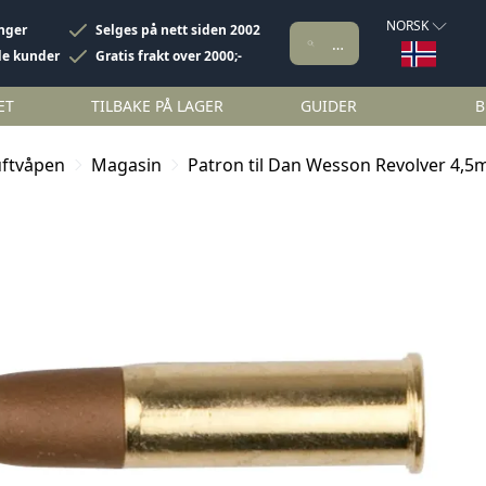
NORSK
inger
Selges på nett siden 2002
de kunder
Gratis frakt over 2000;-
ET
TILBAKE PÅ LAGER
GUIDER
B
uftvåpen
Magasin
Patron til Dan Wesson Revolver 4,5