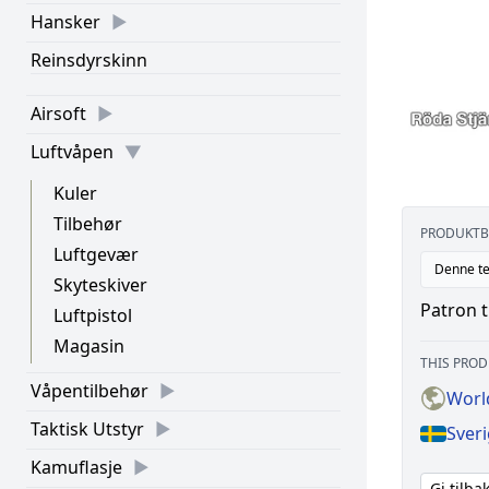
Hansker
Reinsdyrskinn
Airsoft
Luftvåpen
Kuler
Tilbehør
PRODUKTB
Luftgevær
Denne te
Skyteskiver
Patron t
Luftpistol
Magasin
THIS PROD
Våpentilbehør
Worl
Taktisk Utstyr
Sver
Kamuflasje
Gi tilb