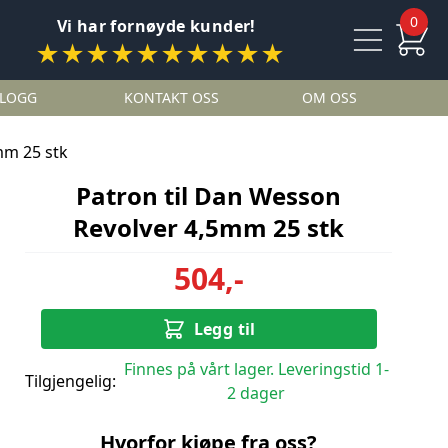
0
Vi har fornøyde kunder!
★★★★★★★★★★
LOGG
KONTAKT OSS
OM OSS
mm 25 stk
Patron til Dan Wesson
Revolver 4,5mm 25 stk
504,-
Legg til
Finnes på vårt lager. Leveringstid 1-
Tilgjengelig:
2 dager
Hvorfor kjøpe fra oss?