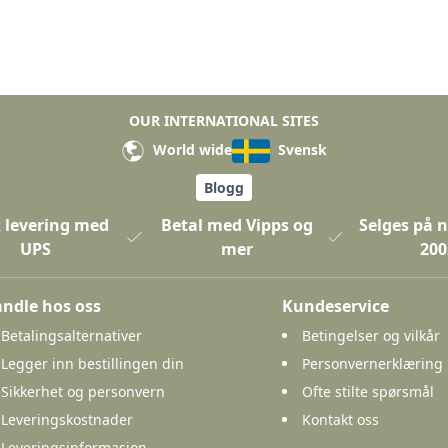
OUR INTERNATIONAL SITES
World wide
Svensk
Blogg
 levering med
Betal med Vipps og
Selges på n
UPS
mer
200
ndle hos oss
Kundeservice
Betalingsalternativer
Betingelser og vilkår
Legger inn bestillingen din
Personvernerklæring
Sikkerhet og personvern
Ofte stilte spørsmål
Leveringskostnader
Kontakt oss
Leveringsinformasjon