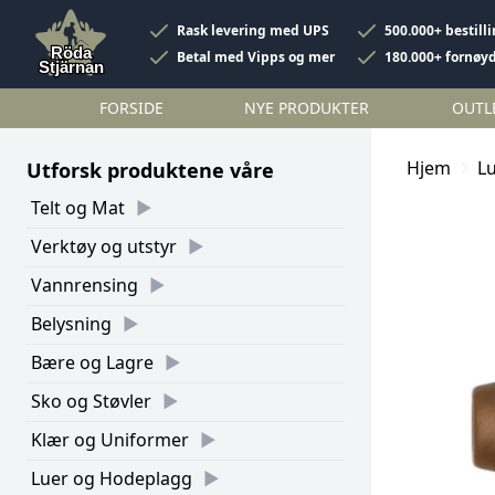
Rask levering med UPS
500.000+ bestill
Betal med Vipps og mer
180.000+ fornøy
FORSIDE
NYE PRODUKTER
OUTL
Hjem
L
Utforsk produktene våre
Telt og Mat
Verktøy og utstyr
Vannrensing
Belysning
Bære og Lagre
Sko og Støvler
Klær og Uniformer
Luer og Hodeplagg