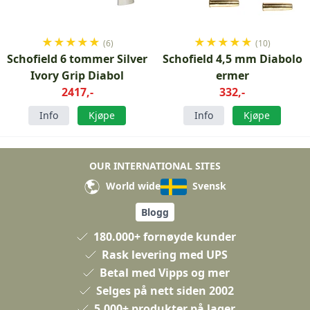
★
★
★
★
★
★
★
★
★
★
(6)
(10)
Schofield 6 tommer Silver
Schofield 4,5 mm Diabolo
Ivory Grip Diabol
ermer
2417,-
332,-
Info
Kjøpe
Info
Kjøpe
OUR INTERNATIONAL SITES
World wide
Svensk
Blogg
180.000+ fornøyde kunder
Rask levering med UPS
Betal med Vipps og mer
Selges på nett siden 2002
5.000+ produkter på lager