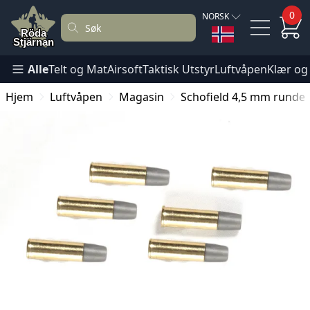
0
NORSK
Alle
Telt og Mat
Airsoft
Taktisk Utstyr
Luftvåpen
Klær og
Hjem
Luftvåpen
Magasin
Schofield 4,5 mm runde k