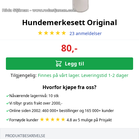
Hundemerkesett Original
★★★★★
23 anmeldelser
80,-
Legg til
Tilgjengelig:
Finnes på vårt lager. Leveringstid 1-2 dager
Hvorfor kjøpe fra oss?
✓
Nåværende lagernivå: 10 stk
✓
Vi tilbyr gratis frakt over 2000,-
✓
Online siden 2002: 460 000+ bestillinger og 165 000+ kunder
★★★★★
✓
Fornøyde kunder
4.8 av 5 mulige på Prisjakt
PRODUKTBESKRIVELSE