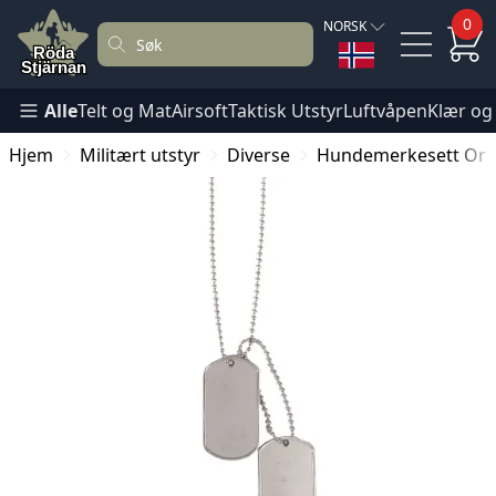
0
NORSK
Alle
Telt og Mat
Airsoft
Taktisk Utstyr
Luftvåpen
Klær og
Hjem
Militært utstyr
Diverse
Hundemerkesett Orig