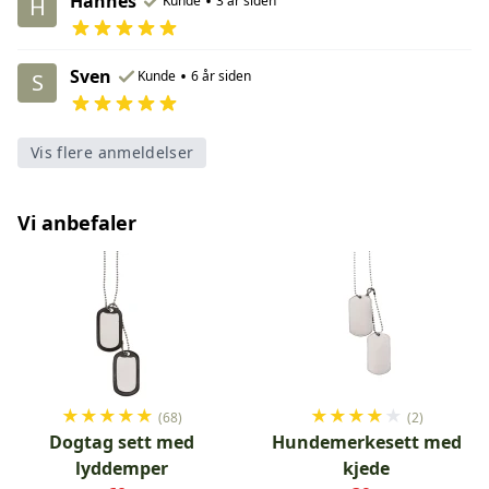
Hannes
•
Kunde
3 år siden
H
Sven
•
Kunde
6 år siden
S
Vis flere anmeldelser
Vi anbefaler
★
★
★
★
★
★
★
★
★
★
(68)
(2)
Dogtag sett med
Hundemerkesett med
lyddemper
kjede