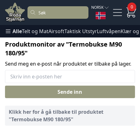
0
NORSK
Alle
Telt og Mat
Airsoft
Taktisk Utstyr
Luftvåpen
Klær og
Produktmonitor av "Termobukse M90
180/95"
Send meg en e-post når produktet er tilbake på lager.
Sende inn
Klikk her for å gå tilbake til produktet
"Termobukse M90 180/95"