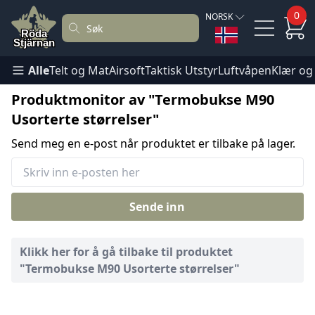
0
NORSK
Alle
Telt og Mat
Airsoft
Taktisk Utstyr
Luftvåpen
Klær og
Produktmonitor av "Termobukse M90
Usorterte størrelser"
Send meg en e-post når produktet er tilbake på lager.
Sende inn
Klikk her for å gå tilbake til produktet
"Termobukse M90 Usorterte størrelser"