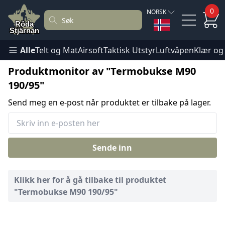
0
NORSK
Alle
Telt og Mat
Airsoft
Taktisk Utstyr
Luftvåpen
Klær og
Produktmonitor av "Termobukse M90
190/95"
Send meg en e-post når produktet er tilbake på lager.
Sende inn
Klikk her for å gå tilbake til produktet
"Termobukse M90 190/95"