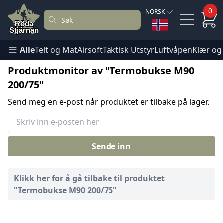
0
NORSK
Alle
Telt og Mat
Airsoft
Taktisk Utstyr
Luftvåpen
Klær og
Produktmonitor av "Termobukse M90
200/75"
Send meg en e-post når produktet er tilbake på lager.
Sende inn
Klikk her for å gå tilbake til produktet
"Termobukse M90 200/75"