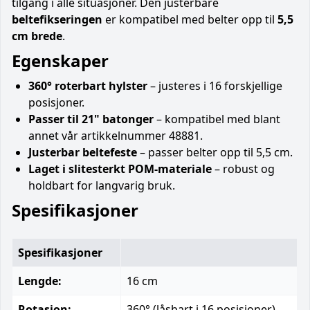
tilgang i alle situasjoner. Den justerbare
beltefikseringen
er kompatibel med belter opp til
5,5
cm brede
.
Egenskaper
360° roterbart hylster
– justeres i 16 forskjellige
posisjoner.
Passer til 21" batonger
– kompatibel med blant
annet vår artikkelnummer 48881.
Justerbar beltefeste
– passer belter opp til 5,5 cm.
Laget i slitesterkt POM-materiale
– robust og
holdbart for langvarig bruk.
Spesifikasjoner
Spesifikasjoner
Lengde:
16 cm
Rotasjon:
360° (låsbart i 16 posisjoner)