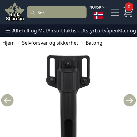
0
NORSK
Alle
Telt og Mat
Airsoft
Taktisk Utstyr
Luftvåpen
Klær og
Hjem
Selvforsvar og sikkerhet
Batong
←
→