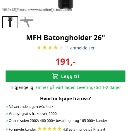
MFH Batongholder 26"
★★★★
★
1 anmeldelser
191,-
Legg til
Tilgjengelig:
Finnes på vårt lager. Leveringstid 1-2 dager
Hvorfor kjøpe fra oss?
✓
Nåværende lagernivå: 4 stk
✓
Vi tilbyr gratis frakt over 2000,-
✓
Online siden 2002: 460 000+ bestillinger og 165 000+ kunder
★★★★★
✓
Fornøyde kunder
4.8 av 5 mulige på Prisjakt