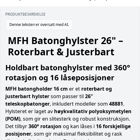
PRODUKTBESKRIVELSE
Denne teksten er oversatt med AI.
MFH Batonghylster 26" –
Roterbart & Justerbart
Holdbart batonghylster med 360°
rotasjon og 16 låseposisjoner
MFH batongholder 16 cm
er et
roterbart og
justerbart hylster
som passer til
26"
teleskopbatonger
, inkludert modeller som
48881
.
Hylsteret er laget av
høykvalitativ polyoksymetylen
(POM)
, som gir en slitesterk og robust konstruksjon.
Det tilbyr
360° rotasjon
og kan låses i
16 forskjellige
posisjoner
, som gir maksimal fleksibilitet og rask