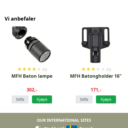
Vi anbefaler
★
★
★
★
★
★
★
★
★
★
(1)
(1)
MFH Baton lampe
MFH Batongholder 16"
302,-
171,-
Info
Kjøpe
Info
Kjøpe
OUR INTERNATIONAL SITES