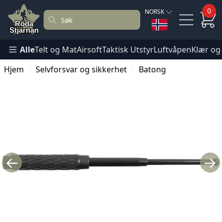
0
NORSK
Alle
Telt og Mat
Airsoft
Taktisk Utstyr
Luftvåpen
Klær og
Hjem
Selvforsvar og sikkerhet
Batong
←
→