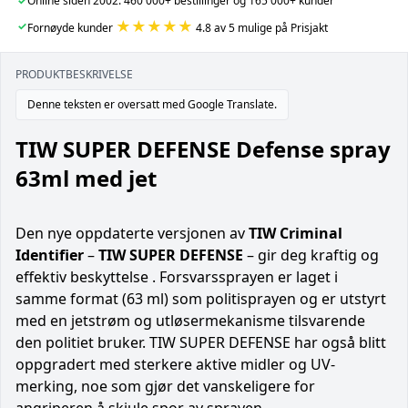
✓
Online siden 2002: 460 000+ bestillinger og 165 000+ kunder
★★★★★
✓
Fornøyde kunder
4.8 av 5 mulige på Prisjakt
PRODUKTBESKRIVELSE
Denne teksten er oversatt med Google Translate.
TIW SUPER DEFENSE Defense spray
63ml med jet
Den nye oppdaterte versjonen av
TIW Criminal
Identifier
–
TIW SUPER DEFENSE
– gir deg kraftig og
effektiv beskyttelse . Forsvarssprayen er laget i
samme format (63 ml) som politisprayen og er utstyrt
med en jetstrøm og utløsermekanisme tilsvarende
den politiet bruker. TIW SUPER DEFENSE har også blitt
oppgradert med sterkere aktive midler og UV-
merking, noe som gjør det vanskeligere for
angriperen å skjule spor av sprayen.