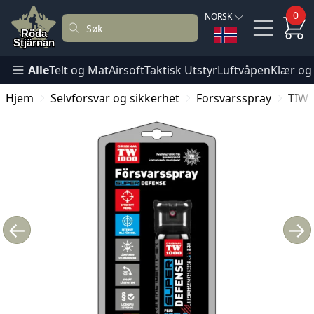
0
NORSK
Alle
Telt og Mat
Airsoft
Taktisk Utstyr
Luftvåpen
Klær og
Hjem
Selvforsvar og sikkerhet
Forsvarsspray
TIW 
←
→