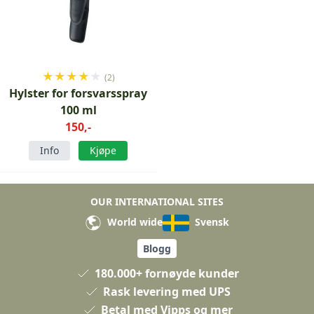
★
★
★
★
★
(2)
Hylster for forsvarsspray
100 ml
150,-
Info
Kjøpe
OUR INTERNATIONAL SITES
World wide
Svensk
Blogg
180.000+ fornøyde kunder
Rask levering med UPS
Betal med Vipps og mer