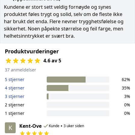
Kundene er stort sett veldig fornøyde og synes
produktet føles trygt og solid, selv om de fleste ikke
har brukt det enda. Flere nevner trygghetsfølelse og
sikkerhet. Noen påpekte størrelse og feil farge, men
helhetsinntrykket er svært bra.
Produktvurderinger
4.6 av 5
37 anmeldelser
5 stjerner
62%
4 stjerner
35%
3 stjerner
3%
2 stjerner
0%
1 stjerner
0%
Kent-Ove
•
Kunde
3 uker siden
K