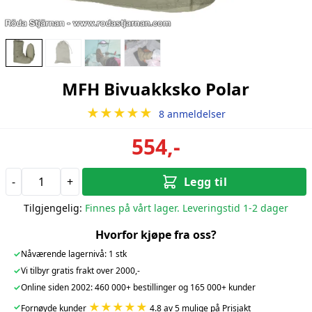
MFH Bivuakksko Polar
★★★★★
8 anmeldelser
554,-
-
+
Legg til
Tilgjengelig:
Finnes på vårt lager. Leveringstid 1-2 dager
Hvorfor kjøpe fra oss?
✓
Nåværende lagernivå: 1 stk
✓
Vi tilbyr gratis frakt over 2000,-
✓
Online siden 2002: 460 000+ bestillinger og 165 000+ kunder
★★★★★
✓
Fornøyde kunder
4.8 av 5 mulige på Prisjakt