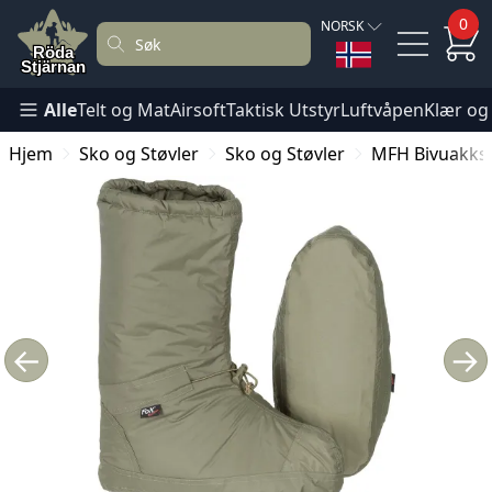
0
NORSK
Alle
Telt og Mat
Airsoft
Taktisk Utstyr
Luftvåpen
Klær og
Hjem
Sko og Støvler
Sko og Støvler
MFH Bivuakksk
←
→