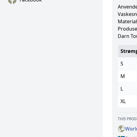
Anvende
Vaskesno
Material
Produse
Darn To
Strømp
S
M
L
XL
THIS PROD
Worl