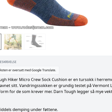
ESKRIVELSE
ksten er oversatt med Google Translate.
gh Hiker Micro Crew Sock Cushion er en tursokk i herremod
navnet sitt. Vandringssokken er grundig testet på Vermont Lo
orm for de som krever mer. Darn Tough legger så mye vekt p
iddels demping under føttene.