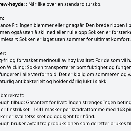
rew-høyde:
: Når like over en standard tursko.
m:
nce Fit: Ingen blemmer eller gnagsår. Den brede ribben i b
men også uten å skli ned eller rulle opp Sokken er forsterket
mless™: Sokken er laget uten sømmer for ultimat komfort. 
er:
-fri og forvasket merinoull av høy kvalitet: For de som vil
ion Wicking: Sokken transporterer bort fuktighet og funge
fungerer i alle værforhold. Det er kjølig om sommeren og 
aturlig antibakterielt og holder dårlig lukt i sjakk.
 bærekraft:
ugh tilbud: Garantert for livet: Ingen strenger. Ingen betinge
er finstrikket - 1441 masker per kvadrattomme med 168 pinn
kker er kvalitetssikret og godkjent for hånd.
ugh bruker avfall fra produksjonen som deretter brukes til 