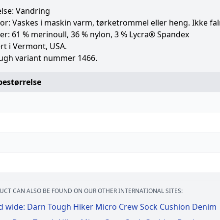
lse: Vandring
r: Vaskes i maskin varm, tørketrommel eller heng. Ikke fa
er: 61 % merinoull, 36 % nylon, 3 % Lycra® Spandex
rt i Vermont, USA.
ugh variant nummer 1466.
estørrelse
UCT CAN ALSO BE FOUND ON OUR OTHER INTERNATIONAL SITES:
d wide: Darn Tough Hiker Micro Crew Sock Cushion Denim