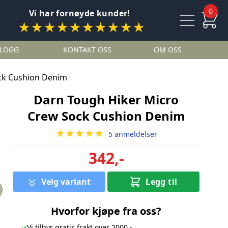
0
Vi har fornøyde kunder!
★★★★★★★★★★
LOGG
KONTAKT OSS
OM OSS
ck Cushion Denim
Darn Tough Hiker Micro
Crew Sock Cushion Denim
★★★★★
5 anmeldelser
342,-
Velg variant
Legg til
Hvorfor kjøpe fra oss?
✓
Vi tilbyr gratis frakt over 2000,-