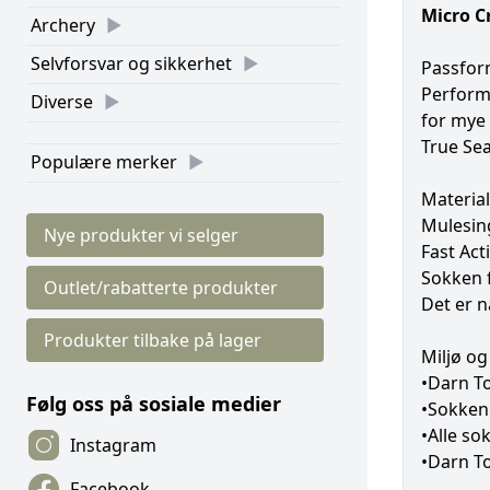
Micro C
Archery
Selvforsvar og sikkerhet
Passfor
Performa
Diverse
for mye 
True Sea
Populære merker
Material
Mulesing
Nye produkter vi selger
Fast Act
Sokken 
Outlet/rabatterte produkter
Det er n
Produkter tilbake på lager
Miljø og
•Darn To
Følg oss på sosiale medier
•Sokken 
•Alle so
Instagram
•Darn To
Facebook