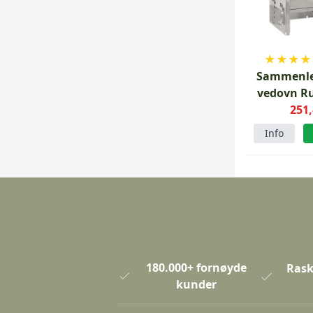
★
★
★
★
Sammenl
vedovn Ru
251,
stå
Info
180.000+ fornøyde
Rask
kunder