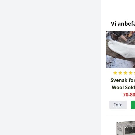
Vi anbef
★
★
★
★
Svensk fo
Wool Sok
produk
70-80
Info