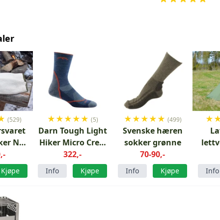
aler
★
★
★
★
★
★
★
★
★
★
★
★
(529)
(5)
(499)
rsvaret
Darn Tough Light
Svenske hæren
La
ker Ny
Hiker Micro Crew
sokker grønne
lettv
sjon
,-
Light Cushion
322,-
70-90,-
pers
Denim
Kjøpe
Info
Kjøpe
Info
Kjøpe
Info