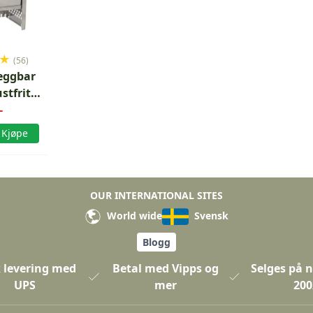
★
(56)
eggbar
stfritt
-
l
Kjøpe
OUR INTERNATIONAL SITES
World wide
Svensk
Blogg
 levering med
Betal med Vipps og
Selges på n
UPS
mer
200