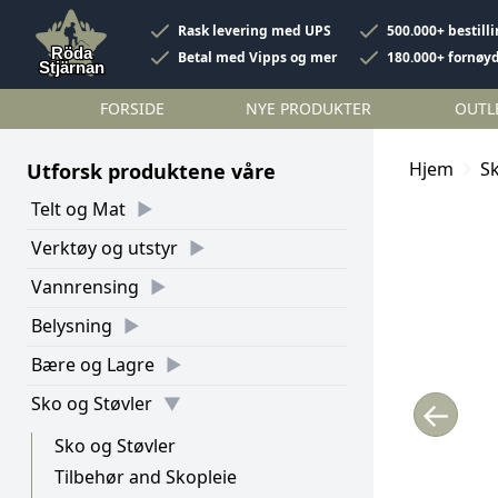
Rask levering med UPS
500.000+ bestill
Betal med Vipps og mer
180.000+ fornøy
FORSIDE
NYE PRODUKTER
OUTL
Hjem
Sk
Utforsk produktene våre
Telt og Mat
Verktøy og utstyr
Vannrensing
Belysning
Bære og Lagre
Sko og Støvler
←
Sko og Støvler
Tilbehør and Skopleie