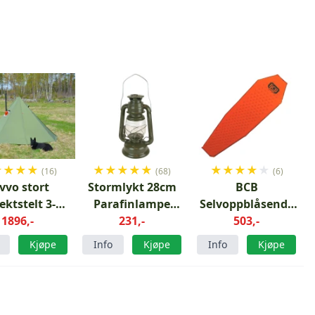
★
★
★
★
★
★
★
★
★
★
★
★
★
★
(16)
(68)
(6)
vvo stort
Stormlykt 28cm
BCB
ektstelt 3-4
Parafinlampe
Selvoppblåsende
oner Grønt
1896,-
Grønn
231,-
liggeunderlag
503,-
Kjøpe
Info
Kjøpe
Info
Kjøpe