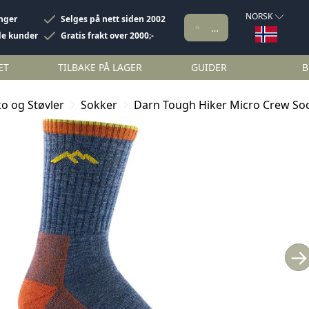
NORSK
inger
Selges på nett siden 2002
de kunder
Gratis frakt over 2000;-
ET
TILBAKE PÅ LAGER
GUIDER
B
o og Støvler
Sokker
Darn Tough Hiker Micro Crew So
→