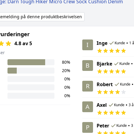
ige: Darn Tough Hiker Micro Crew Sock Cushion Denim
akemelding på denne produktbeskrivelsen
urderinger
Inge
•
4.8 av 5
Kunde
1 
I
ser
80%
Bjarke
•
Kunde
B
20%
0%
Robert
•
Kunde
R
0%
0%
Axel
•
Kunde
3 å
A
Peter
•
Kunde
3
P