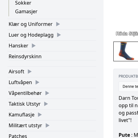
Sokker
Gamasjer
Klær og Uniformer
Luer og Hodeplagg
Hansker
Reinsdyrskinn
Airsoft
PRODUKTB
Luftvåpen
Denne te
Våpentilbehør
Darn Tou
Taktisk Utstyr
opp til 
og passf
Kamuflasje
livet"!
Militært utstyr
Pute
: M
Patches