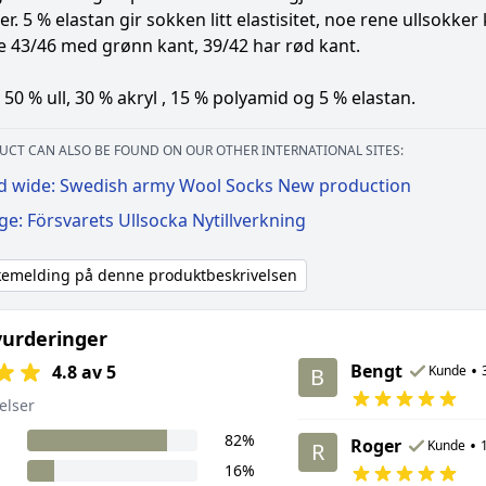
er. 5 % elastan gir sokken litt elastisitet, noe rene ullsokke
e 43/46 med grønn kant, 39/42 har rød kant.
 50 % ull, 30 % akryl , 15 % polyamid og 5 % elastan.
UCT CAN ALSO BE FOUND ON OUR OTHER INTERNATIONAL SITES:
d wide: Swedish army Wool Socks New production
ge: Försvarets Ullsocka Nytillverkning
akemelding på denne produktbeskrivelsen
urderinger
Bengt
•
4.8 av 5
Kunde
B
elser
82%
Roger
•
Kunde
R
16%