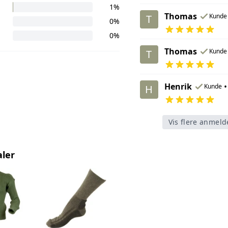
1%
Thomas
Kunde
T
0%
0%
Thomas
Kunde
T
Henrik
•
Kunde
H
Vis flere anmeld
aler