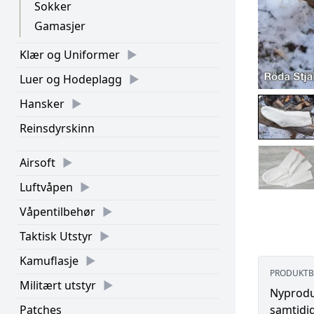
Sokker
Gamasjer
Klær og Uniformer
Luer og Hodeplagg
Hansker
Reinsdyrskinn
Airsoft
Luftvåpen
Våpentilbehør
Taktisk Utstyr
Kamuflasje
PRODUKTB
Militært utstyr
Nyprodus
Patches
samtidig