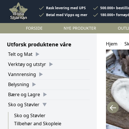
Rask levering med UPS
500.000+ bestill
Betal med Vipps og mer
180.000+ fornøy
FORSIDE
NYE PRODUKTER
OUTL
Hjem
Sk
Utforsk produktene våre
Telt og Mat
Verktøy og utstyr
Vannrensing
Belysning
Bære og Lagre
Sko og Støvler
←
Sko og Støvler
Tilbehør and Skopleie