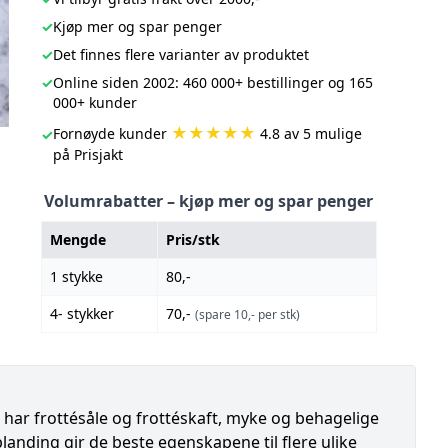
✓
Kjøp mer og spar penger
✓
Det finnes flere varianter av produktet
✓
Online siden 2002: 460 000+ bestillinger og 165
000+ kunder
★★★★★
Fornøyde kunder
4.8 av 5 mulige
✓
på Prisjakt
Volumrabatter – kjøp mer og spar penger
Mengde
Pris/stk
1 stykke
80,-
4- stykker
70,-
(spare 10,- per stk)
har frottésåle og frottéskaft, myke og behagelige
anding gir de beste egenskapene til flere ulike