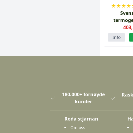
★
★
★
★
Sven
termoge
ullgense
403,
Info
180.000+ fornøyde
Rask
kunder
Roda stjarnan
Ha
Om oss