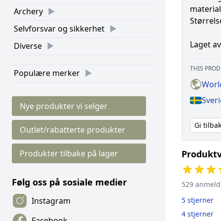
material
Archery
Størrels
Selvforsvar og sikkerhet
Laget av
Diverse
THIS PROD
Populære merker
Worl
Sveri
Nye produkter vi selger
Gi tilb
Outlet/rabatterte produkter
Produkter tilbake på lager
Produktv
Følg oss på sosiale medier
529 anmeld
5 stjerner
Instagram
4 stjerner
Facebook