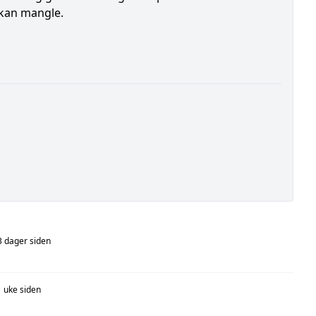
r kan mangle.
3 dager siden
1 uke siden