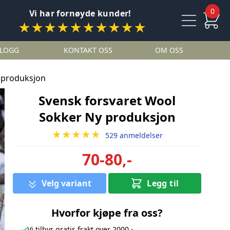
0
Vi har fornøyde kunder!
★★★★★★★★★★
LOGG
KONTAKT OSS
OM OSS
 produksjon
Svensk forsvaret Wool
Sokker Ny produksjon
★★★★★
529 anmeldelser
70-80,-
Velg variant
Legg til
Hvorfor kjøpe fra oss?
✓
Vi tilbyr gratis frakt over 2000,-