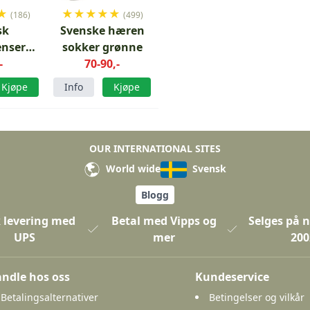
★
★
★
★
★
★
(186)
(499)
sk
Svenske hæren
nser
sokker grønne
r M59
-
70-90,-
Kjøpe
Info
Kjøpe
OUR INTERNATIONAL SITES
World wide
Svensk
Blogg
 levering med
Betal med Vipps og
Selges på n
UPS
mer
200
ndle hos oss
Kundeservice
Betalingsalternativer
Betingelser og vilkår