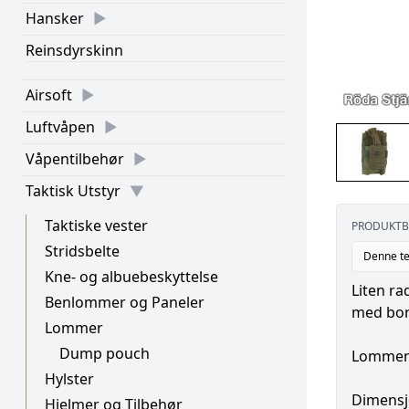
Hansker
Reinsdyrskinn
Airsoft
Luftvåpen
Våpentilbehør
Taktisk Utstyr
Taktiske vester
PRODUKTB
Stridsbelte
Denne te
Kne- og albuebeskyttelse
Liten ra
Benlommer og Paneler
med bor
Lommer
Dump pouch
Lommen p
Hylster
Dimensj
Hjelmer og Tilbehør