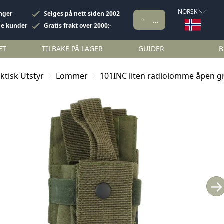
NORSK
inger
Selges på nett siden 2002
de kunder
Gratis frakt over 2000;-
ET
TILBAKE PÅ LAGER
GUIDER
B
ktisk Utstyr
Lommer
101INC liten radiolomme åpen g
→