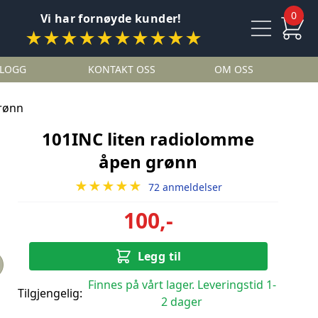
0
Vi har fornøyde kunder!
★★★★★★★★★★
LOGG
KONTAKT OSS
OM OSS
rønn
101INC liten radiolomme
åpen grønn
★★★★★
72 anmeldelser
100,-
Legg til
Finnes på vårt lager. Leveringstid 1-
Tilgjengelig:
2 dager