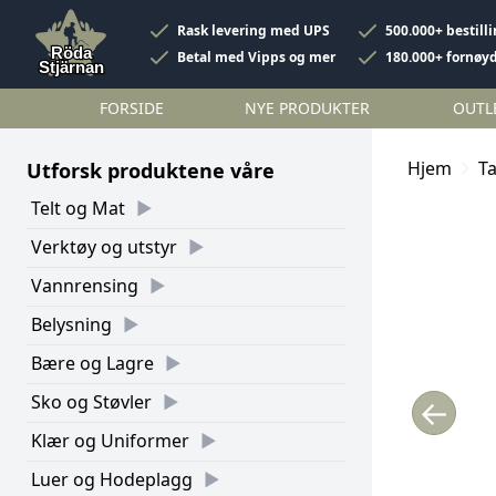
Rask levering med UPS
500.000+ bestill
Betal med Vipps og mer
180.000+ fornøy
FORSIDE
NYE PRODUKTER
OUTL
Hjem
Ta
Utforsk produktene våre
Telt og Mat
Verktøy og utstyr
Vannrensing
Belysning
Bære og Lagre
Sko og Støvler
←
Klær og Uniformer
Luer og Hodeplagg