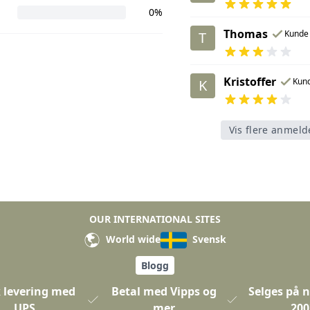
0%
Thomas
Kunde
T
Kristoffer
Kun
K
Vis flere anmeld
OUR INTERNATIONAL SITES
World wide
Svensk
Blogg
 levering med
Betal med Vipps og
Selges på n
UPS
mer
200