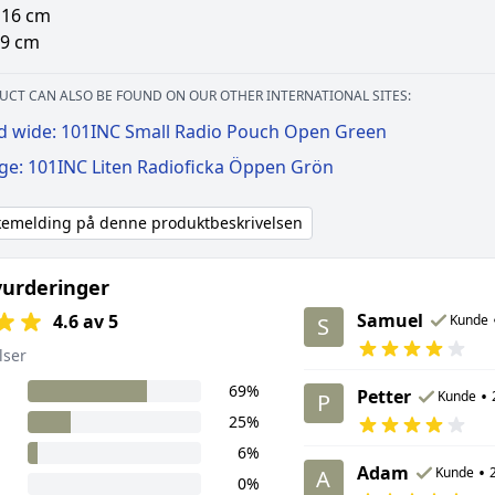
 16 cm
 9 cm
UCT CAN ALSO BE FOUND ON OUR OTHER INTERNATIONAL SITES:
d wide: 101INC Small Radio Pouch Open Green
ige: 101INC Liten Radioficka Öppen Grön
akemelding på denne produktbeskrivelsen
urderinger
Samuel
4.6 av 5
Kunde
S
lser
69%
Petter
•
Kunde
P
25%
6%
Adam
•
Kunde
A
0%