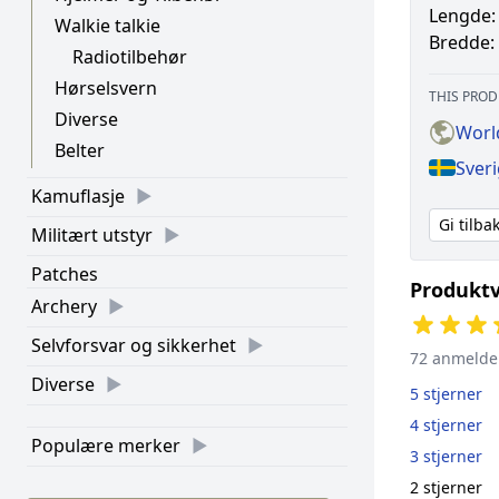
Lengde:
Walkie talkie
Bredde:
Radiotilbehør
Hørselsvern
THIS PROD
Diverse
Worl
Belter
Sver
Kamuflasje
Gi tilb
Militært utstyr
Patches
Produktv
Archery
Selvforsvar og sikkerhet
72 anmelde
Diverse
5 stjerner
4 stjerner
Populære merker
3 stjerner
2 stjerner