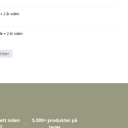
•
2 år siden
•
de
2 år siden
elser
ett siden
5.000+ produkter på
2
lager