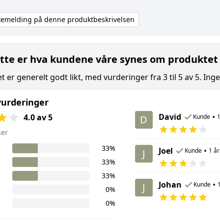
akemelding på denne produktbeskrivelsen
tte er hva kundene våre synes om produktet
 er generelt godt likt, med vurderinger fra 3 til 5 av 5. In
urderinger
David
•
4.0 av 5
Kunde
1
D
ser
33%
Joel
•
Kunde
1 år
J
33%
33%
Johan
•
Kunde
J
0%
0%