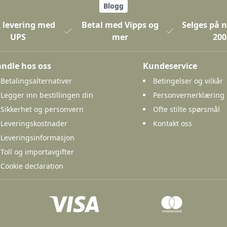
Blogg
 levering med
Betal med Vipps og
Selges på n
UPS
mer
200
ndle hos oss
Kundeservice
Betalingsalternativer
Betingelser og vilkår
Legger inn bestillingen din
Personvernerklæring
Sikkerhet og personvern
Ofte stilte spørsmål
Leveringskostnader
Kontakt oss
Leveringsinformasjon
Toll og importavgifter
Cookie declaration