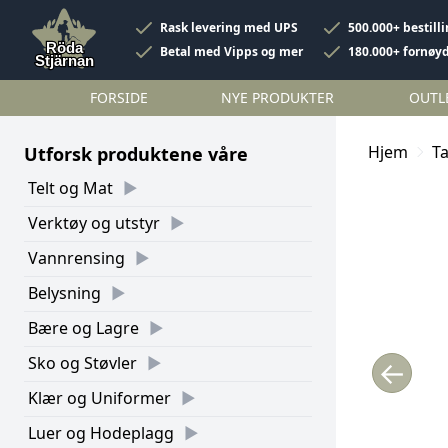
Rask levering med UPS
500.000+ bestill
Betal med Vipps og mer
180.000+ fornøy
FORSIDE
NYE PRODUKTER
OUTL
Hjem
Ta
Utforsk produktene våre
Telt og Mat
Verktøy og utstyr
Vannrensing
Belysning
Bære og Lagre
Sko og Støvler
←
Klær og Uniformer
Luer og Hodeplagg