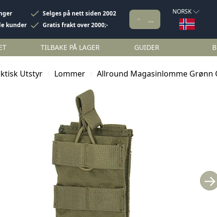
NORSK
inger
Selges på nett siden 2002
de kunder
Gratis frakt over 2000;-
ET
TILBAKE PÅ LAGER
GUIDER
B
ktisk Utstyr
Lommer
Allround Magasinlomme Grønn 
→