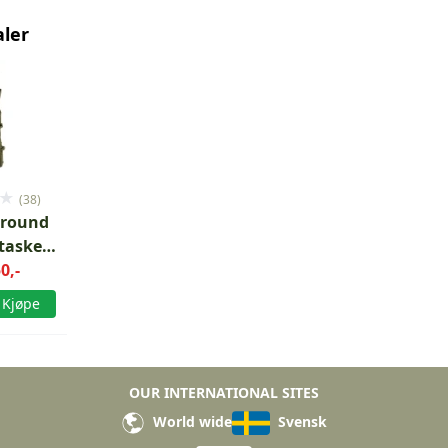
aler
★
(38)
llround
taske
 Grønn
0,-
4/AK5C
Kjøpe
OUR INTERNATIONAL SITES
World wide
Svensk