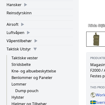
Hansker
Reinsdyrskinn
Airsoft
Luftvåpen
Våpentilbehør
Taktisk Utstyr
Taktiske vester
PRODUKTB
Stridsbelte
Magasinl
F2000 / 
Kne- og albuebeskyttelse
Festes 
Benlommer og Paneler
Lommer
THIS PROD
Dump pouch
Worl
Hylster
Sver
Hjelmer og Tilbehør