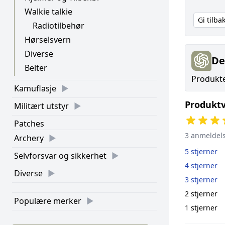
Walkie talkie
Gi tilb
Radiotilbehør
Hørselsvern
Diverse
De
Belter
Produktet
Kamuflasje
Produktv
Militært utstyr
Patches
3 anmeldel
Archery
5 stjerner
Selvforsvar og sikkerhet
4 stjerner
Diverse
3 stjerner
2 stjerner
Populære merker
1 stjerner