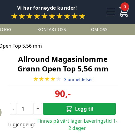
0
Vi har fornøyde kunder!
★★★★★★★★★★
LOGG
KONTAKT OSS
OM OSS
Open Top 5,56 mm
Allround Magasinlomme
Grønn Open Top 5,56 mm
★★★★
★
3 anmeldelser
90,-
-
+
Legg til
Finnes på vårt lager. Leveringstid 1-
Tilgjengelig:
2 dager