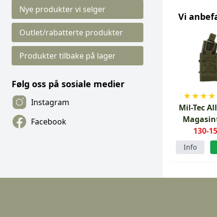
Nye produkter vi selger
Vi anbef
Outlet/rabatterte produkter
Produkter tilbake på lager
Følg oss på sosiale medier
★
★
★
★
Instagram
Mil-Tec A
Magasin
Facebook
Open-Top
130-15
M4/AK/AK
Info