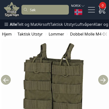
0
NORSK
Alle
Telt og Mat
Airsoft
Taktisk Utstyr
Luftvåpen
Klær og
Hjem
Taktisk Utstyr
Lommer
Dobbel Molle M4 OD
←
→