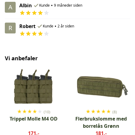
Albin
•
Kunde
9 måneder siden
A
Robert
•
Kunde
2 år siden
R
Vi anbefaler
★
★
★
★
★
★
★
★
★
★
(10)
(8)
Trippel Molle M4 OD
Flerbrukslomme med
borrelås Grønn
171,-
181,-