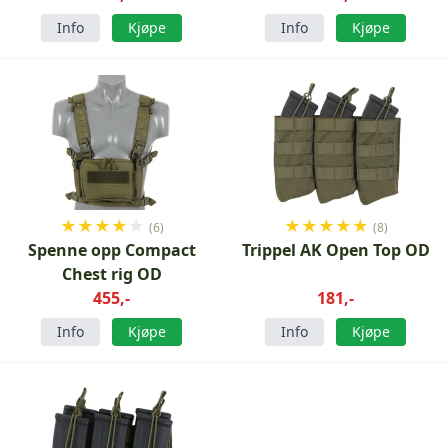
Info
Kjøpe
Info
Kjøpe
★
★
★
★
★
★
★
★
★
★
(6)
(8)
Spenne opp Compact
Trippel AK Open Top OD
Chest rig OD
455,-
181,-
Info
Kjøpe
Info
Kjøpe