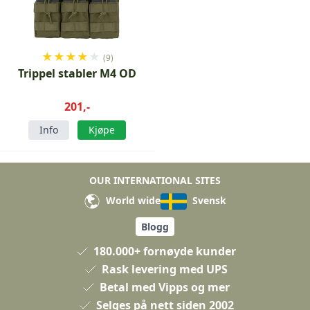
★
★
★
★
★
(9)
Trippel stabler M4 OD
201,-
Info
Kjøpe
OUR INTERNATIONAL SITES
World wide
Svensk
Blogg
180.000+ fornøyde kunder
Rask levering med UPS
Betal med Vipps og mer
Selges på nett siden 2002