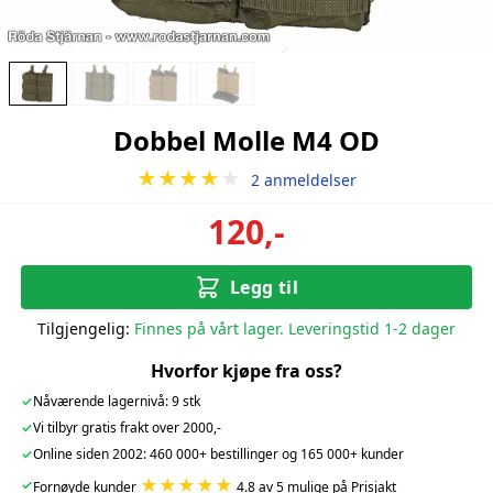
Dobbel Molle M4 OD
★★★★
★
2 anmeldelser
120,-
Legg til
Tilgjengelig:
Finnes på vårt lager. Leveringstid 1-2 dager
Hvorfor kjøpe fra oss?
✓
Nåværende lagernivå: 9 stk
✓
Vi tilbyr gratis frakt over 2000,-
✓
Online siden 2002: 460 000+ bestillinger og 165 000+ kunder
★★★★★
✓
Fornøyde kunder
4.8 av 5 mulige på Prisjakt