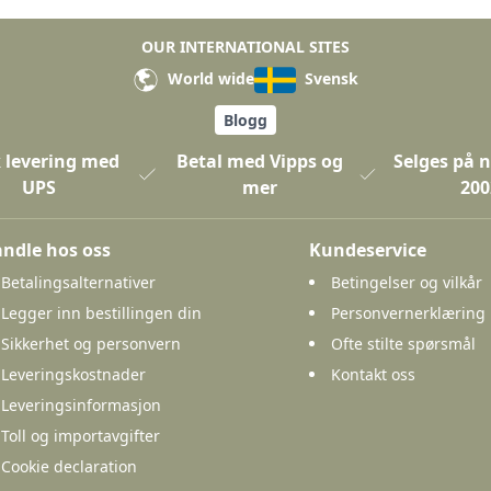
OUR INTERNATIONAL SITES
World wide
Svensk
Blogg
 levering med
Betal med Vipps og
Selges på n
UPS
mer
200
ndle hos oss
Kundeservice
Betalingsalternativer
Betingelser og vilkår
Legger inn bestillingen din
Personvernerklæring
Sikkerhet og personvern
Ofte stilte spørsmål
Leveringskostnader
Kontakt oss
Leveringsinformasjon
Toll og importavgifter
Cookie declaration