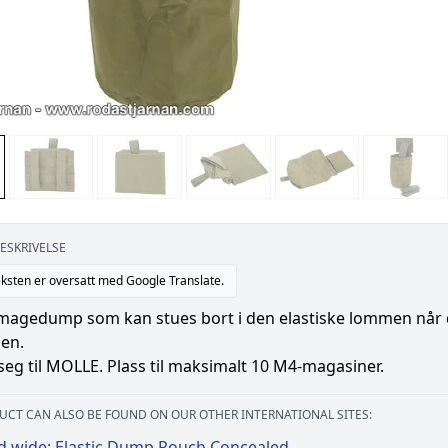
ESKRIVELSE
ksten er oversatt med Google Translate.
 magedump som kan stues bort i den elastiske lommen når d
ien.
seg til MOLLE. Plass til maksimalt 10 M4-magasiner.
UCT CAN ALSO BE FOUND ON OUR OTHER INTERNATIONAL SITES:
d wide: Elastic Dump Pouch Concealed