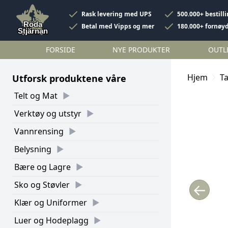
Rask levering med UPS
500.000+ bestill
Betal med Vipps og mer
180.000+ fornøy
FORSIDE
NYE PRODUKTER
OUTL
Hjem
Ta
Utforsk produktene våre
Telt og Mat
Verktøy og utstyr
Vannrensing
Belysning
Bære og Lagre
Sko og Støvler
←
Klær og Uniformer
Luer og Hodeplagg