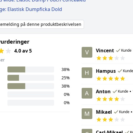
ge: Elastisk Dumpficka Dold
akemelding på denne produktbeskrivelsen
urderinger
Vincent
4.0 av 5
Kunde
V
ser
38%
Hampus
Kund
H
25%
38%
Anton
•
Kunde
A
0%
0%
Mikael
•
Kunde
M
Carl-Mikael
K