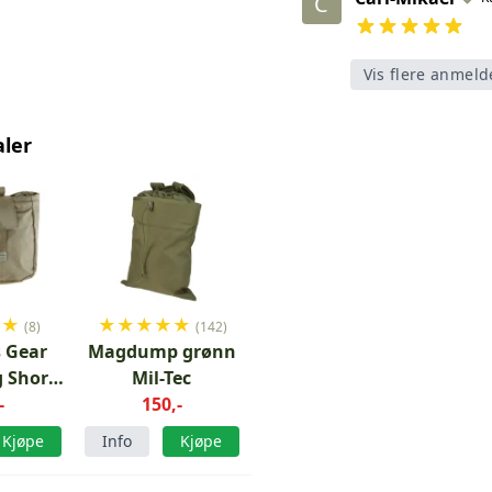
C
Vis flere anmeld
aler
★
★
★
★
★
★
★
(8)
(142)
 Gear
Magdump grønn
 Short
Mil-Tec
grønn
-
150,-
Kjøpe
Info
Kjøpe