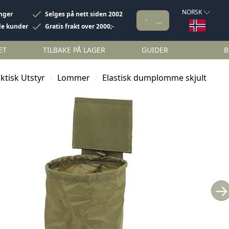
NORSK
inger
Selges på nett siden 2002
de kunder
Gratis frakt over 2000;-
ET
TILBAKE PÅ LAGER
GUIDER
B
ktisk Utstyr
Lommer
Elastisk dumplomme skjult
→