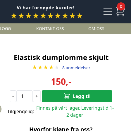
0
Vi har fornøyde kunder!
★★★★★★★★★★
LOGG
KONTAKT OSS
OM OSS
Elastisk dumplomme skjult
★★★★
★
8 anmeldelser
150,-
-
+
Legg til
Finnes på vårt lager. Leveringstid 1-
Tilgjengelig:
2 dager
Hvorfor kjøpe fra oss?