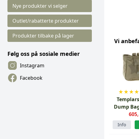
Nye produkter vi selger
Outlet/rabatterte produkter
Produkter tilbake på lager
Vi anbef
Følg oss på sosiale medier
Instagram
Facebook
★
★
★
Templars
Dump Bag
Ranger 
605,
Info