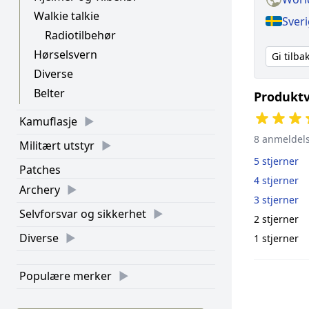
Walkie talkie
Sveri
Radiotilbehør
Hørselsvern
Gi tilb
Diverse
Belter
Produktv
Kamuflasje
8 anmeldel
Militært utstyr
5 stjerner
Patches
4 stjerner
Archery
3 stjerner
Selvforsvar og sikkerhet
2 stjerner
Diverse
1 stjerner
Populære merker