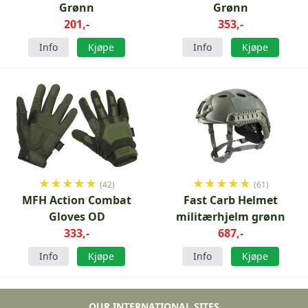
Grønn
Grønn
201,-
353,-
Info
Kjøpe
Info
Kjøpe
★
★
★
★
★
★
★
★
★
★
(42)
(61)
MFH Action Combat
Fast Carb Helmet
Gloves OD
militærhjelm grønn
333,-
687,-
Info
Kjøpe
Info
Kjøpe
OUR INTERNATIONAL SITES