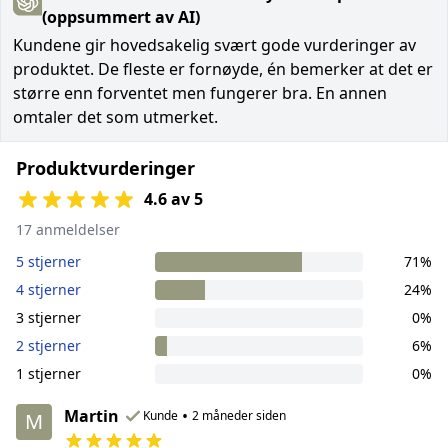
(oppsummert av AI)
Kundene gir hovedsakelig svært gode vurderinger av
produktet. De fleste er fornøyde, én bemerker at det er
større enn forventet men fungerer bra. En annen
omtaler det som utmerket.
Produktvurderinger
4.6 av 5
17 anmeldelser
5 stjerner
71%
4 stjerner
24%
3 stjerner
0%
2 stjerner
6%
1 stjerner
0%
Martin
•
Kunde
2 måneder siden
M