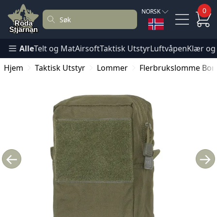
0
NORSK
Alle
Telt og Mat
Airsoft
Taktisk Utstyr
Luftvåpen
Klær og
Hjem
Taktisk Utstyr
Lommer
Flerbrukslomme Bor
←
→