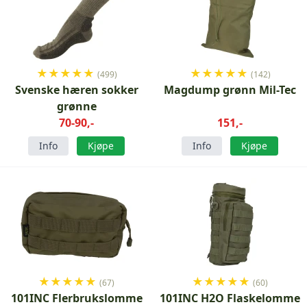
★
★
★
★
★
★
★
★
★
★
(499)
(142)
Svenske hæren sokker
Magdump grønn Mil-Tec
grønne
70-90,-
151,-
Info
Kjøpe
Info
Kjøpe
★
★
★
★
★
★
★
★
★
★
(67)
(60)
101INC Flerbrukslomme
101INC H2O Flaskelomme