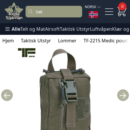
0
NORSK
Alle
Telt og Mat
Airsoft
Taktisk Utstyr
Luftvåpen
Klær og
Hjem
Taktisk Utstyr
Lommer
TF-2215 Medic pouc
←
→