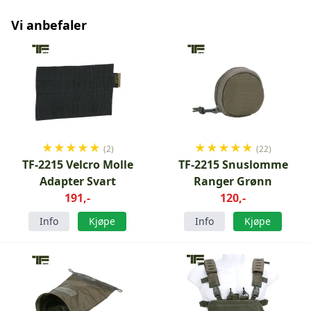
Vi anbefaler
★
★
★
★
★
★
★
★
★
★
(2)
(22)
TF-2215 Velcro Molle
TF-2215 Snuslomme
Adapter Svart
Ranger Grønn
191,-
120,-
Info
Kjøpe
Info
Kjøpe